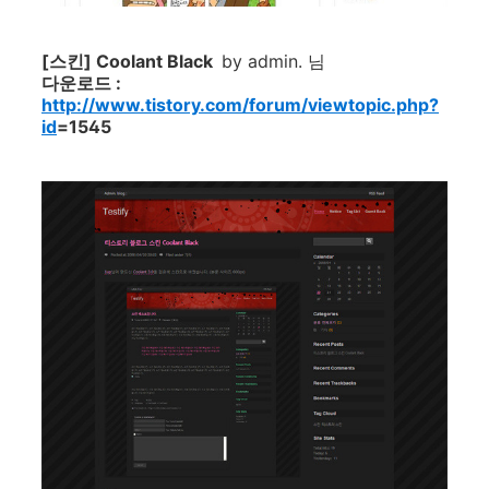
[스킨] Coolant Black
by admin. 님
다운로드 :
http://www.tistory.com/forum/viewtopic.php?
id
=1545