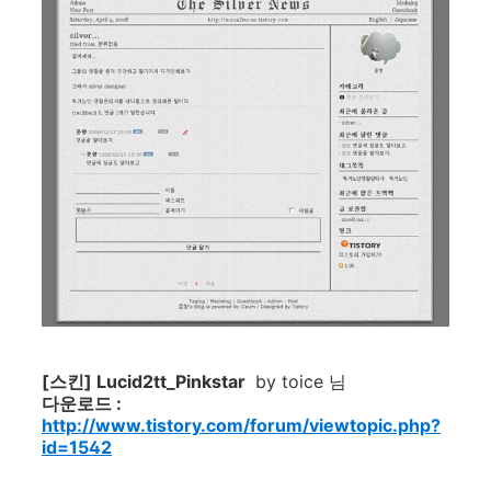
[스킨] Lucid2tt_Pinkstar
by toice 님
다운로드 :
http://www.tistory.com/forum/viewtopic.php?
id=1542