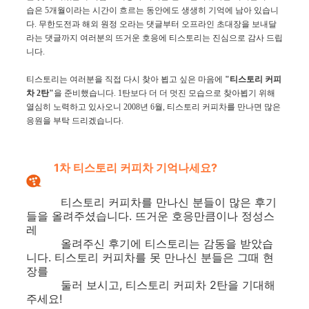
습은
5
개월이라는 시간이 흐르는 동안에도 생생히 기억에 남아 있습니
다
.
무한도전과 해외 원정 오라는 댓글부터
오프라인 초대장을 보내달
라는
댓글까지 여러분의 뜨거운 호응에 티스토리는 진심으로 감사 드립
니다
.
티스토리는 여러분을 직접 다시 찾아 뵙고 싶은 마음에
"
티스토리
커피
차
2탄
"
을
준비했습니다.
1
탄보다
더 더 멋진 모습으로 찾아뵙기 위해
열심히 노력하고 있사오니 2008년
6
월
,
티스토리 커피차를 만나면 많은
응원을 부탁 드리겠습니다.
1차 티스토리 커피차 기억나세요?
티스토리 커피차를 만나신 분들이 많은 후기
들을 올려주셨습니다. 뜨거운 호응만큼이나 정성스
레
올려주신 후기에 티스토리는 감동을 받았습
니다. 티스토리 커피차를 못 만나신 분들은 그때 현
장를
둘러 보시고, 티스토리 커피차 2탄을 기대해
주세요!