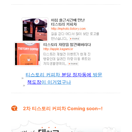
티스토리 커피차
분당 정자동에
방문
책도장
이 이거였구나
2차 티스토리 커피차 Coming soon~!