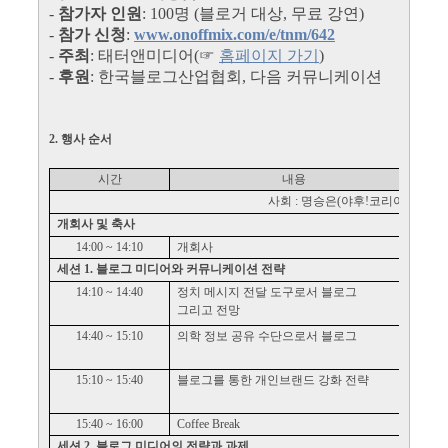
-
참가자 인원
: 100명 (블로거 대상, 무료 강연)
-
참가 신청
:
www.onoffmix.com/e/tnm/642
-
주최
: 태터앤미디어(☞
홈페이지 가기
)
-
후원
: 한국블로그산업협회, 다음 커뮤니케이션
2. 행사 순서
시간
내용
사회
:
명승은
(
야후
!
코리아
Biz Plan
개회사 및 축사
14:00
~
14:10
개회사
세션
1.
블로그 미디어와 커뮤니케이션 전략
14:10
~
14:40
정치 메시지 전달 도구로서 블로그
그리고 전망
14:40
~
15:10
의학 정보 공유 수단으로서 블로그
양
15:10
~
15:40
블로그를 통한 개인브랜드 강화 전략
김
15:40
~
16:00
Coffee Break
세션
2.
블로그 미디어의 전략과 과제