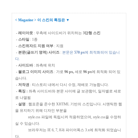
< Magazine > 이 스킨의 특징은 ▼
- 레이아웃
: 우측에 사이드바가 위치하는
3
단형 스킨
- 스타일
: 1종
- 스킨위자드 지원 여부
: 지원
- 본문(글쓰기 영역) 사이즈
:
본문은
570
px
에 최적화되어 있습니
다.
- 사이드바
: 좌측에 위치
- 블로그 이미지 사이즈
: 가로
96
px,
세로
96 px
에 최적화 되어 있
습니다.
- 저작권
: 티스토리 내에서 다시 수정, 재배포 가능합니다.
- 특징 :
좌측 사이드바와 본문 사이에 글 보관함이, 일자별로 세로
로 나열됨
- 설명
: 웹표준을 준수한 XHTML 기반의 스킨입니다. 시맨틱한 웹
을 유지하기 위해 디자인 부분을
style.css 파일에 독립시켜 적용하였으며, style.css을 수정하
실 수 있습니다.
브라우저는 IE 6, 7, 8과 파이어폭스 3.x에 최적화 되었습니
다.