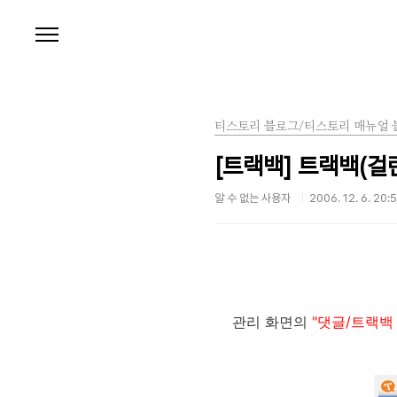
본문 바로가기
티스토리 블로그/티스토리 매뉴얼 
[트랙백] 트랙백(걸
알 수 없는 사용자
2006. 12. 6. 20:
관리 화면의
"댓글/트랙백 