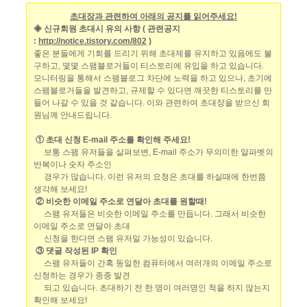
초대장과 관련하여 아래의 공지를 읽어주세요!
◈ 신규회원 초대시 유의 사항 ( 관련공지
:
http://notice.tistory.com/802
)
좋은 분들에게 기회를 드리기 위해 초대제를 유지하고 있음에도 불
구하고, 몇몇 스팸블로거들이 티스토리에 유입을 하고 있습니다.
모니터링을 통해서 스팸블로그 차단에 노력을 하고 있으나, 초기에
스팸블로거들을 발견하고, 규제할 수 있다면 깨끗한 티스토리를 만
들어 나갈 수 있을 것 같습니다. 이와 관련하여 초대장을 받으신 회
원님께 안내드립니다.
① 초대 신청 E-mail 주소를 확인해 주세요!
보통 스팸 유저들을 살펴보변, E-mail 주소가 무의미한 알파벳의
반복이나 숫자 주소인
경우가 많습니다. 이런 유저의 요청은 초대를 하실때에 한번쯤
생각해 보세요!
② 비슷한 이메일 주소로 연달아 초대를 원할때!
스팸 유저들은 비슷한 이메일 주소를 만듭니다. 그래서 비슷한
이메일 주소로 연달아 초대
신청을 한다면 스팸 유저일 가능성이 있습니다.
③ 댓글 작성된 IP 확인
스팸 유저들이 간혹 동일한 컴퓨터에서 여러개의 이메일 주소로
신청하는 경우가 종종 발견
되고 있습니다. 초대하기 전 한 명이 여러명인 척을 하지 않는지
확인해 보세요!