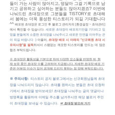
들이 가는 사람이 많아지고, 덩달아 그걸 기록으로 남
기고 공유하고 싶어하는 분들도 많아지겠죠? 이번에
나눠드린 초대장으로 그분들을 TISTORY로 초대해
서 봄에는 더욱 풍성한 티스토리가 되길 기대합니다
^^
배포된 초대장은 로그인 후 블로그 관리자의 [환경설정 > 초대관리]
에서 확인할 수 있습니다.
새로운 초대장이 배포되기만을 기다리고 있
었을 분들에게 소중한 초대장을 나눠주시고
새로운 인연을 이어주는 끈
이 되길 바랍니다 :)
아울러,
초대장 배포 시 아래의 "신규회원 초대 시
유의사항"을 필독
하셔서
스팸없는 깨끗한 티스토리를 만드는 데 많은
협조 부탁드립니다.
※ 초대장은 활동성을 기본으로 하여 다양한 요소들을 반영한 뒤, 현
재 보유 중인 초대장 수를 고려하여 지급됩니다. 자세한 초대장 배포 기
준은 어뷰징 이슈가 있어 공개해 드리지 못하는 점 양해 부탁드립니다.
※
주의사항:
티스토리 공지 블로그에서는 신규회원님들께 초대
장을 나눠드리지 않습니다. 초대를 원하시는 분들은 초대 요청하
기에서 초대장을 받아보세요! 초대장을 나눠주는 글의 댓글이나
방명록을 활용하여 이메일 주소를 남겨주시면 해당 블로거 주인
이 초대장을 보내실 수 있습니다.
☞
초대장 받으러 가기