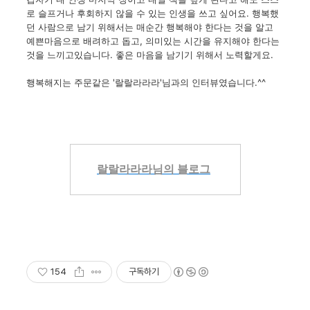
로
슬프거나
후회하지
않을
수
있는
인생을
쓰고 싶어요
.
행복했
던
사람으로
남기 위해서는
매순간
행복해야 한다는 것을
알고
예쁜마음으로
배려하고
돕고
,
의미있는
시간을
유지해야 한다는
것을
느끼고있습니다
.
좋은
마음을
남기기
위해서
노력할게요.
행복해지는 주문같은 '랄랄라라라'님과의 인터뷰였습니다.^^
랄랄라라라님의 블로그
154
구독하기