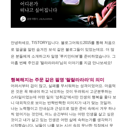
안녕하세요
, TISTORY
입니다
.
블로그어워드
2015
를
통해
처음으
로
얼굴을
알린
숨겨진
보석 같은
블로그들이
있었는데요
.
더
많
은
분들에게
소개하고자
일명
'
루키인터뷰
'
를
준비하였습니다
.
그
아홉
번째
주인공 '랄라라라라'
님의
이야기를
지금
만나보세요
!
행복해지는 주문 같은 필명
'랄랄라라라'의 의미
어려서부터
겁이 많고
,
실패를
무서워하는
성격이었어요
.
마음먹
은 것은
꼭
해내야 하고
낙오하는 것이
두려워서
고군분투하는
스타일이었는데
어떤 일의
'
성취감'
에서만
인생의
행복을
좇다
보
니
대외적으로
보이는
반짝반짝한
이미지가
내가
맞는 것일까
.
나는
노력형이고
인내심과
근성으로
많은
준비 속
에서
겨우
하나
씩
얻어가는 것인데
,
어느 순간부터
나는
어떤
인생을
살고 싶은
것이고
내가
살고 있는
인생은
어떤
삶에
속하는가를
생각하기
시작했습니다
.
남들이
나를
보는
시선 속의
무난한
직장에서
무