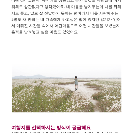
워해도
상관없다고
생각했어요.
내
마음을
남겨두는
게
나를
위해
서도
좋고
,
말로
잘
전달하지
못하는
편이라서
나를
사랑해주는
3
명도
채
안되는
내
가족에게
하고싶은
말이
있지만
용기가
없어
서
미뤄진
시간들
속에서
어떤마음으로
어떤
시간들을
보냈는지
흔적을
남겨놓고
싶은
마음도
있었어요
.
여행지를 선택하시는 방식이 궁금해요