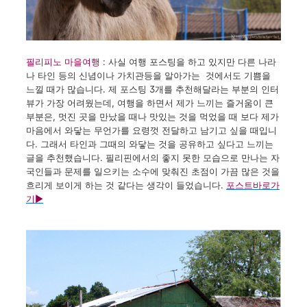
필리피노 마을여행
:
사실
여행 포스팅을
하고 있지만
다른 나라
나
타인 등의
신념이나
가치관등을
알아가는 것에서도
기쁨을
느낄 때가
많습니다
.
제
포스팅
3
개를
추천해달라는
부분의
인터
뷰가
가장
어려웠는데
,
여행을
하면서
제가
느끼는
즐거움이
큰
부분은
,
멋진 곳을
만났을 때나
맛있는 것을
먹었을 때 보다
제가
마음에서
와닿는
무언가를
요령껏
전달하고
남기고
싶을 때입니
다. 그래서
타인과
그때의
와닿는 것을
공유하고 싶다고
느끼는
글을
추천했습니다
.
필리핀에서의
좋지 못한
모습으로
만나는
자
국인들과
문제를
일으키는
소수에
맞춰진
초점이
가끔
많은 것을
흐리게
보이게
하는 것
같다는
생각이
들었습니다.
포스트바로가
기
▶