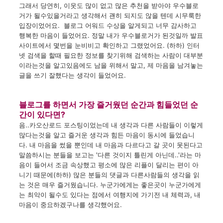
그래서
당연히
,
이웃도
많이 없고
많은
추천을
받아야
우수블로
거가
될수있을거라고
생각해서
괜히
되지도
않을 텐데
시무룩한
입장이었어요
.
블로그
어워드
수상을
알게되고
너무
감사하고
행복한
마음이
들었어요
.
정말
내가
우수블로거가
된것일까
발표
사이트에서
몇번을
눈비비고
확인하고
그랬었어요.
(
하하
)
인터
넷
검색을
할때
필요한
정보를
찾기위해
검색하는
사람이
대부분
이라는것을
알고있음에도
남을
위해서
말고
,
제
마음을
남겨놓는
글을
쓰기
잘했다는
생각이
들었어요
.
블로그를
하면서
가장
즐거웠던
순간과
힘들었던
순
간이
있다면
?
음
..
카오산로드
포스팅이었는데
내
생각과
다른 사람들이
이렇게
많다는것을
알고
즐거운
생각과
힘든 마음이
동시에
들었습니
다.
내
마음을
썼을
뿐인데
내
마음과
다르다고
갈 곳이
못된다고
말씀하시는
분들을
보고는
'
다른 것이지
틀린게
아닌데..'
라는
마
음이
들어서
조금
속상했고
평소에
많은
리플이
달리는
편이
아
니기 때문에
(
하하
)
많은
분들의
댓글과
다른사람들의
생각을
읽
는 것은
매우
즐거웠습니다
.
누군가에게는
좋은곳이
누군가에게
는
최악이
될수도
있다는
점에서
여행지에
가기전
내
체력과
,
내
마음이
중요하겠구나를
생각했어요
.