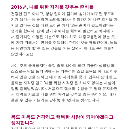
2016년, 나를 위한 자격을 갖추는 준비들
건강한 편도
아니고
,
항상
멀미에
감기에
침대가
바뀌면
두드러
기가
생기는
등
허약한
스타일이라서
여행하기에
나쁜
조건을
가
지고
있다는 것을
매번
느끼곤
해서
많은
준비가
필요하겠다는
생각을
합니다
.
많이
걷기 위해서는
체력이
필요하고
바다에
가
서
즐기려면
수영은
기본으로
해야 하고
,
대중교통편이
없는 곳
에
가기
위해서는
면허를
취득해야 한다는것을
깨달았어요
.
남들
은
당연하게
할 수 있는 것들을
저는
살면서
하나도
준비해놓지
않았더라고요
.
사는 것도
중요하지만
즐길 줄도
알아야 하고
위급한
상황일 때
스스로든
남을
돕기 위해서든
기본적인
스킬 교육을
하나도
이수
하지
않은 것을
느끼고
내가
딴
자격증들 중에
'
업무나
남에게
도
움되는
자격증'
말고
'
나를
위한
자격증'
은
하나도
없다는
사실에
정말
충격받았습니다
.
처음으로
헬스와
수영을
두 달째
유지하면
서
체력도
기르고
나를
위한
자격을
갖추고
있는
중이에요
.
내가
즐길
수
있는
기본기는
갖춰놓아야겠다는
생각입니다.
몸도
마음도
건강하고
행복한
사람이
되어야겠다고
생각합니다
갑자기
내 인생
마지막 장이고
내일
책을
덮게 된다고
해도
스스