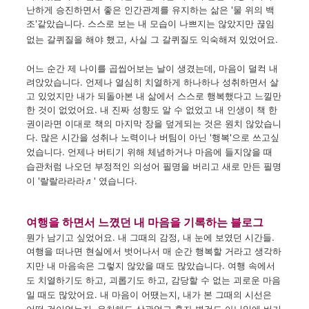
난하게
승진하면서
좋은
인간관계를
유지하는
삶은
'
물 위의
백
조'같았습니다
.
스스로
보는
내
모습이
나쁘지는
않았지만
끊임
없는
갈퀴
질을
해야 했고
,
사실
그
갈퀴질도
익숙해져 있었어요.
어느 순간
제
나이를
곱씹어보는
날이
생겼는데
,
마음이
덜컥
내
려앉았습니다
.
언제나
열심히
치열하게
하나하나
성취하면서
살
고 있었지만
내가
되돌아
본
내
삶에서
스스로
행복했다고
느낄만
한 것이
없었어요
.
내
진짜
성향도
알 수 없었고
내
인생이
책
한
권이라면
이대로
책의
마지막 장을
덮게되는 것은
원치 않았습니
다
.
많은
시간을
성취나
노력이나
버팀이
아닌
'
행복'
으로
쓰고싶
었습니다.
언제나
버티기
위해
체념하거나
마음에
들지않을 때
습관처럼
나오던
부정적인
의성어
필명
을
버리고
새로 만든
필명
이 '
랄랄라라라♬' 였습니다
.
여행을 하면서 느꼈던
내 마음을 기록하는 블로그
뭔가
남기고 싶었어요
.
내
그때의
감정
,
내
눈에
보였던
시간들
.
여행을
떠나면
현실에서
벗어나서
매 순간
행복할 거라고
생각하
지만
내
마음속은
그렇지
않았을 때도
많았습니다.
여행 속에서
도
치열하기도
하고
,
괴롭기도
하고
,
감당할 수
없는
괴로운
마음
일 때도
많았어요.
내
마음이
어땠는지
,
내가
본
그때의
시선은
어떤
것이었는지
.
유치해도
상관없고
혼자
별것도
아닌일에
버거