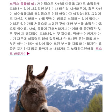
스위스 동물의 삶 :
개인적으로
자신의
마음을
그대로
솔직하게
드러내는 일이
사회적인
분위기나
타인의
시선때문에
,
혹은
자신
이
실수했을때의
책임등으로
인해
어렵다고
생각합니다
.
그럼에
도
자신의
지향하는
바를
떳떳이
밝히고
노력하는
일이
얼마나
어려운 일인가를
처음으로
느꼈던
것에
대한
부분을
솔직한
마음
으로
썼어요
.
사실
,
동물에
관해서라기보다
여러
글
중간중간
많
은 곳에
제
생각들이
드러나있는 것
같아요
.
뛰어난
언변가가
아
니기
때문에
설득력도
없이
잘못써서
안 쓰니만
못한
글을
쓰는
것은
아닌가
하는
생각이
들어
쓰던
부분을
지울 때가
많지만
,
요
즘은
포기하지
않고
끝까지
써 내려가려고
노력하고있어요.
포스
트 바로가기
▶