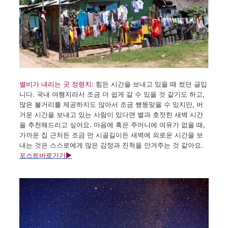
별비가 내리는 곳
정령치:
힘든
시간을
보내고 있을 때
썼던
글입
니다
.
국내
여행지라서
조금
더
쉽게
갈 수
있을 것
같기도
하고
,
많은
볼거리를
제공하지도
않아서
조금
쌩뚱맞을 수
있지만
,
버
거운
시간을
보내고 있는
사람이
있다면
별과
호젓한
새벽
시간
을
추천해드리고
싶어요
.
마음에
혹은
주머니에
여유가
없을 때,
가까운
집 근처든
조금
먼
시골길이든
새벽에
외로운
시간을
보
내는 것은
스스로에게
많은
감정과
진척을
안겨주는 것
같아요.
포스트바로가기
▶