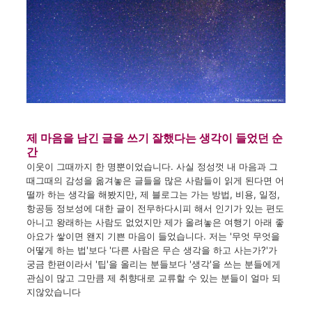
제 마음을 남긴 글을 쓰기 잘했다는 생각이 들었던 순
간
이웃이
그때까지
한 명뿐이었습니다.
사실
정성껏
내
마음과
그
때그때의
감성을
옮겨놓은
글들을
많은
사람들이
읽게 된다면
어
떨까
하는
생각을
해봤지만
,
제
블로그는
가는 방법
,
비용
,
일정
,
항공등
정보성에
대한 글이
전무하다시피 해서
인기가
있는 편도
아니고
왕래하는
사람도
없었지만
제가
올려놓은
여행기
아래
좋
아요가
쌓이면
왠지
기쁜 마음이
들었습니다
.
저는
'
무엇 무엇을
어떻게
하는 법'
보다
'
다른 사람은
무슨 생각을
하고
사는가?'
가
궁금 한편이라서
'팁'
을
올리는
분들보다
'
생각'
을
쓰는
분들에게
관심이
많고
그만큼
제
취향대로
교류할 수 있는
분들이
얼마
되
지않았습니다