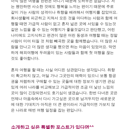
아직 많은
여행을
한편은
아니기 때문에
노하우는
없습니다.
저
는
웬
만하면
사소한 것에도
행복을
느끼는
편이기 때문에
주로
같이
가는
사람의
성격이나
취향을
배려해서
여행지를
잡았어요
.
회사생활에
피곤하고
지쳐서
모든 것을
마다하는
사람과
함께
여
행할 때면
가급적
사람이
없고
혼자
넓은 곳에
서있을 수
있는것
같은
느낌을
줄 수
있는
여행지가
좋을것같다고
판단했고
,
어린
나이에도
고지식하고
편견이
많은
어린
동생과
여행할
때는
정말
사람이
미어 터질 것 처럼
빼곡한 곳을
함께했습니다
.
더
많은
사
람을
만나고
더
많은
생각을
했으면
하는
마음이
있었어요
.
막연
하게
해외여행에
두려움이
있는
사람들과
함께
첫
여행을
끊는
것도
좋아합니다
.
혼자
여행을
할 때는
사실
어디든
상관없다는
생각입니다.
취향
이
확고하지
않고,
어딜 가나
그곳만의
매력이
있으니
보통
항공
권을
저렴하게
구매할 수
있는 곳들에
대한
정보가
생기면
관심
있게
여러 나라를
비교해보고
가급적이면
조금
더
낯
선
느낌의
곳이
많이
긴장되면서도
호기심이
생겼습니다
.
한번
다녀온 곳은
언제나
마음속에서
다시 가고싶은
곳으로
남겨두지만
새로운곳
에
대한
기대치가
아직은
더
큰
편이라서
가급적이면
가보지
않
은
나라로
매번
여행 일정을
잡는
편입니다
.
소개하고 싶은 특별한 포스트가 있다면^^