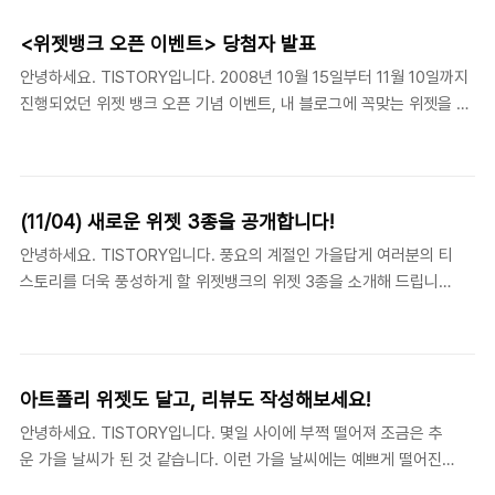
젯으로 가득합니다. ◆ Daum 영화 예고편 위젯 (☞ 위젯 퍼가기)
Daum 영화가 제공하는 최신 예고편을 여러분의 블로그에서 즐기세
<위젯뱅크 오픈 이벤트> 당첨자 발표
요! Daum 영화 예고편 위젯은 수시로 최신/베스트 영화 예고편을
안녕하세요. TISTORY입니다. 2008년 10월 15일부터 11월 10일까지
여러분의 블로그에서 편리하게 확인할 수 있게 해드리는 위젯입니
진행되었던 위젯 뱅크 오픈 기념 이벤트, 내 블로그에 꼭맞는 위젯을 찾
다. 그 외의 영화 예고편과 클립을 위젯 상단의 영화 예고편 전용 검
아라! 에 참여해주신 분들께 감사 드립니다. 이번 이벤트 기간 동안 많은
색창에서 편리하게 찾으실 수 있습니다. ◆ Daum 영화 정보 위젯
분들이 Daum 위젯뱅크의 다양한 위젯으로 블로그를 멋지게 꾸며주셨
(☞ 위젯 퍼가기) Daum 영화의 영화 ..
습니다. 앞으로도 Daum 위젯뱅크의 위젯과 함께하는 여러분의 즐거운
TISTORY 블로그 생활 기대하겠습니다. 이벤트에 응모해 주신 모든 분
(11/04) 새로운 위젯 3종을 공개합니다!
들께 선물을 드리고픈 마음은 가득했으나 아쉽게도 한정된 몇 분만을
안녕하세요. TISTORY입니다. 풍요의 계절인 가을답게 여러분의 티
선정하게 되었습니다. Daum 위젯뱅크에 많은 관심과 사랑을 보내주신
스토리를 더욱 풍성하게 할 위젯뱅크의 위젯 3종을 소개해 드립니
모든 응모자 분들께 감사드리고, 이벤트에 당첨되신 분들께도 축하의
다. 이번에 소개 해 드리는 위젯은 추운 날씨에 여러분의 따뜻함을
말씀 드립니다. 당첨자 명단은 아래와 같습니다. 위젯뱅크 오픈 이벤트
나눌 수 있는 나눔배너 위젯부터, 명화를 내 블로그에서 감상할 수
당첨자 명..
있는 작품 위젯까지 다양한 종류의 위젯들 입니다. ◆ 나눔배너 2.0
(☞ 위젯 퍼가기) 블로그에 위젯을 달면 매달 2천원씩 공부방 아이
아트폴리 위젯도 달고, 리뷰도 작성해보세요!
들에게 기부됩니다! 도너스캠프가 매달 다른 프로그램으로 공부방
안녕하세요. TISTORY입니다. 몇일 사이에 부쩍 떨어져 조금은 추
아이들을 지원하는 위젯으로 자신의 블로그에 달기만 하면 도너스캠
운 가을 날씨가 된 것 같습니다. 이런 가을 날씨에는 예쁘게 떨어진
프의 어린이 교육 프로그램에 매달 2천원씩 기부됩니다. ☞ 도너스
낙엽길을 따라 걷거나, 예쁘게 물든 산에 오르거나 혹은 조용히 미술
캠프 홈페이지 가기 ◆ BE THE LEGEND (☞ 위젯 퍼가기) 불사조