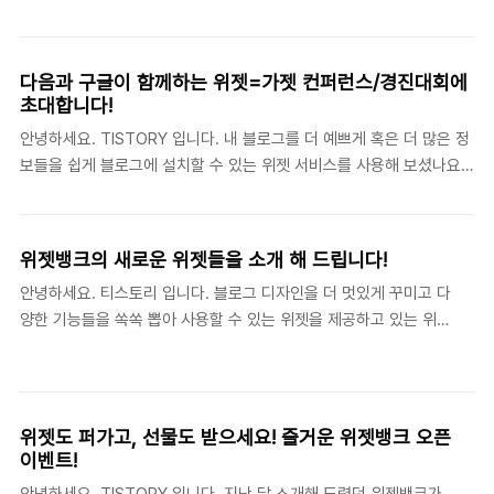
이나 전시회장을 찾아보아도 좋을 것 같습니다. 혹시 바쁘다는 핑계
처럼 꺼지지 않는 열정의 플레이어 박지성의 BE ..
로, 혹은 전시회가 낯설게 느껴져 아직 미술이나 사진 전시회에 가보
지 않으셨다면, 미술작품 온라인 오픈마켓인 아트폴리를 만나보세
다음과 구글이 함께하는 위젯=가젯 컨퍼런스/경진대회에
요! 아트폴리(artpoli)는 미술이나 사진작품을 전시하고 판매를 가능
초대합니다!
하게 하는 서비스입니다. 아트폴리에서는 멋진 작품들을 갤러리 위
안녕하세요. TISTORY 입니다. 내 블로그를 더 예쁘게 혹은 더 많은 정
젯으로, 작품과 관련된 글쓰기 지원을 위하여 티스토리로 원격글쓰
보들을 쉽게 블로그에 설치할 수 있는 위젯 서비스를 사용해 보셨나요?
기도 지원하고 있습니다. 오늘 한번 위젯도 달고, 글도 써보고, 아트
위젯 뱅크는 단순하게 제공한 위젯을 사용할 수 있을 뿐 아니라, 직접 개
폴리에 그림이나 사진을 한번 아트폴리에 올려보고 직접 ..
발을 통하여 제작에 참여하실 수 있습니다. 그동안 위젯에 대해 관심을
가지고 있거나 혹은 직접 제작에 관심있으신 분들은 이번 Daum과
위젯뱅크의 새로운 위젯들을 소개 해 드립니다!
Google이 함께 준비한 컨퍼런스에 티스토리 여러분들의 많은 관심과
안녕하세요. 티스토리 입니다. 블로그 디자인을 더 멋있게 꾸미고 다
참여 부탁드립니다. ※ 사용해보시지 않았다면 지금 바로 위젯뱅크
양한 기능들을 쏙쏙 뽑아 사용할 수 있는 위젯을 제공하고 있는 위젯
(http://widgetbank.daum.net) 또는 내 TISTORY 블로그 관리 >
뱅크에 새로운 위젯 식구들이 추가 되었습니다. 이번에 추가된 위젯
플러그인 > 위젯설정에서 확인해보세요!) Daum과 Google이 함께하
은 시계, 달력과 같이 기본적인 정보를 드리는 위젯부터 다양한 문화
는 위젯=가젯 개발 경진대회/컨퍼런스에 여러분을 초대합니다! 이번 ..
를 즐길 수 있는 재미있는 위젯들입니다. 새로운 위젯을 보시고 내
티스토리 블로그에 달아 보면 어떨까요?^^ ▶ 2PM 위젯 (☞ 위젯
위젯도 퍼가고, 선물도 받으세요! 즐거운 위젯뱅크 오픈
퍼가기) 2PM 멤버들의 다양한 안무 동작과 함께 현재 시각을 표시
이벤트!
하는 시계가 들어 있는 위젯 입니다. 블로그 뿐만 아니라 HTML 소