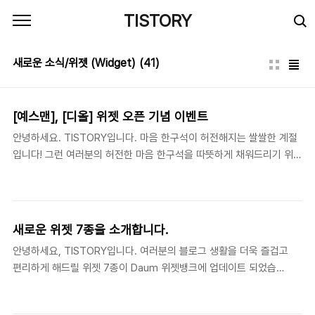
본문 바로가기
TISTORY
새로운 소식/위젯 (Widget)
(41)
[예스맨], [디올] 위젯 오픈 기념 이벤트
안녕하세요. TISTORY입니다. 마음 한구석이 허전해지는 쌀쌀한 계절
입니다! 그런 여러분의 허전한 마음 한구석을 따뜻하게 채워드리기 위해
Daum 위젯뱅크에서 위젯 이벤트를 마련하였습니다. 위젯으로 여러분
의 블로그를 풍성하게 꾸며 보시고, 가슴이 따끈따끈해지는 훈훈한 선
물도 받아가세요! 여러분의 많은 참여 기다리겠습니다. :) 1. 영화 위젯을
달아보세요! 짐캐리 주연의 유쾌.상쾌.통쾌한 영화 을 위젯으로 먼저 만
새로운 위젯 7종을 소개합니다.
나보세요. 으로 돌아온 짐 캐리의 재미있는 스틸컷과 동영상을 제공해
안녕하세요, TISTORY입니다. 여러분의 블로그 생활을 더욱 즐겁고
드립니다. 위젯 퍼가기를 통해 위젯을 달면 추첨을 통해 다양한 오리지
편리하게 해드릴 위젯 7종이 Daum 위젯뱅크에 업데이트 되었습니
널 경품을 드립니다! ▶ 예스맨 위젯 퍼가기 바로가기 ▶ 예스맨 공식블
다. 이번에는 영화 팬들과 화장품 매니아 분들이 기뻐하실 위젯부터
로그 바로가기 ※ 이벤트 참여 방법 예스맨 위젯 페이지 (
플립 시계 위젯, D-day 위젯, 영단어 위젯 등 실용적이고 세련된 위
http://widgetban..