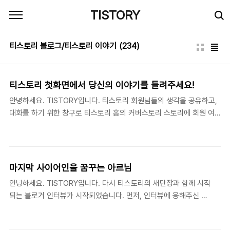
본문 바로가기
TISTORY
티스토리 블로그/티스토리 이야기
(234)
티스토리 첫화면에서 당신의 이야기를 들려주세요!
안녕하세요. TISTORY입니다. 티스토리 회원님들의 생각을 공유하고,
대화를 하기 위한 창구로 티스토리 홈의 커버스토리 스토리에 회원 여
러분께서 직접 참여하여 다른 블로거 분들과 하나의 이슈에 대하여 의
견을 공유하고, 함께 생각해 볼 수 있는 공간으로 만들려고 합니다. 여러
분들의 적극적인 참여 부탁드리오며, 평소 블로거들과 이야기 하고 싶
은, 토론하고 싶었던 이야기들을 한번 해보는 것은 어떨까요? 1. 이야기
마지막 사이어인을 꿈꾸는 아르님
하고 싶은, 토론하고 싶은 주제를 트랙백으로 보내주세요!평소 하고 싶
안녕하세요. TISTORY입니다. 다시 티스토리의 새단장과 함께 시작
었던 이야기, 함께 고민하고 싶은 이야기 등 블로거들과 함께 이야기할
되는 블로거 인터뷰가 시작되었습니다. 먼저, 인터뷰에 응해주신 아
수 있는 것이라면 뭐든지 좋습니다. 주제를 '주제를 신청해주세요' 코너
르님께 감사의 말씀 드립니다. 올블로그 다독왕과 발견왕의 2관왕에
글의 트랙백으로 보내주시면, 선정하여 티스토리 홈의 첫 페이지에 보
이어 스킨위자드 베타테스트에서 멋진 목소리로 팬들을 사로잡았던
여드립니다. 첫 화면에서..