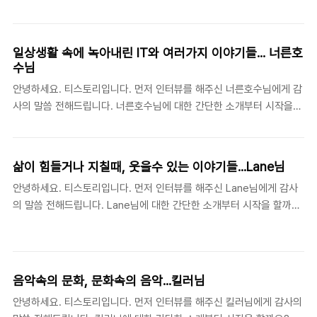
다. 그냥 마침 '루돌프 사슴에 대한 진실'과 관련된 망상이 생각나서 그
니티화(?) 되신거 ..
글 쓴다고 블로그를 시작했거든요. 그래서 그냥 대충 루돌프라고 이름
을 지었죠. 그런데 짓고나서 보니 루돌프라는 이름은 매우 유명한 캐릭
일상생활 속에 녹아내린 IT와 여러가지 이야기들... 너른호
터성이 있는 고유명사지만, 의외로 루돌프라는 닉네임을 쓰는 사람이
수님
없어서 운이 좋았습니다. 특별한 포스팅(문답릴레이등)을 통해 다른 블
안녕하세요. 티스토리입니다. 먼저 인터뷰를 해주신 너른호수님에게 감
로거들과 친밀도 유지(?)를 위해 노력하시는데, 그밖에 특별히 다른 블
사의 말씀 전해드립니다. 너른호수님에 대한 간단한 소개부터 시작을
로거들과 친해지기 위한 노하우가 있으시면 전수 부탁드립니다 음.. 그
할까요? 너른호수님이제 갓 서른줄에 들어섰고, D포털 사이트에서 메
블로거의 이웃들과도 이웃이 되려고 ..
일 서비스 기획과 운영업무를 맡고 있습니다. 네이버에서 일본 여성 아
이돌 가수 팬클럽 동호회를 하나 운영하고 있고, 아시는 바와 같이
삶이 힘들거나 지칠때, 웃을수 있는 이야기들...Lane님
"ty's nest"의 운영자이기도 합니다. 워낙 컴퓨터를 많이 사용하고 좋
안녕하세요. 티스토리입니다. 먼저 인터뷰를 해주신 Lane님에게 감사
아해서 결국 밥벌이도 이쪽 분야에서 하게 되었습니다. 조금 후회중입
의 말씀 전해드립니다. Lane님에 대한 간단한 소개부터 시작을 할까
니다. ^^; 블로그상의 닉네임이 너른호수와 TY라는 2가지인데, 각각의
요? Lane님먼저, 제가 이런 인터뷰를 할 만한 자격이 되는지 의심스러
닉네임의 어원에 대하여 알수있을까요? 두개 다 제 이름에서 나온 겁니
워서 솔직히 당황스럽기도 하고, 다른 한 편으로는 매우 쑥스럽기도 합
다. 너른호수는 제가 1997년에 PC통신 나우누리에 가입하면서 처음 사
니다. 저는 구미의 어느 우울한 회사의 전산실에서 암울한 일을 하고 있
용하기 시작한 닉네임입니다..
는 30대 중반의 전형적인 경상도 남자입니다. 저의 포스트에서도 자주
음악속의 문화, 문화속의 음악...킬러님
드러나듯, 올해 5살짜리 아주 이쁜 꼬맹이 아가씨의 아빠이기도 하구
안녕하세요. 티스토리입니다. 먼저 인터뷰를 해주신 킬러님에게 감사의
요. 둘째를 낳고 싶지만 언제 짤릴지 모르는 한국의 IT현실에대한 불안