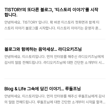
아르님을 한번 만나볼까요? ^_^ 아르님이 운영하시는 블로그입니다.
한번 방문해 보세요! 아르 칸타빌레 ( http://gaver.org ) 마왕 게이
TISTORY의 또다른 블로그, '티스토리 이야기'를 시작
버 ( http://mawang.gaver.org ) 아르님의 멋진 소개 부터 부탁
합니다.
드리겠습니다. 아르님 : 안녕하세요. 프리더의 사이어인 전멸계획으
안녕하세요. TISTORY 입니다. 확 바뀐 티스토리 첫화면과 함께 티
로 인해 멸망한 전투민족 사이어인중에유일하게 살아남은 마지막 사
스토리 이야기 블로그를 시작합니다. 티스토리 이야기는 운영자 혼
이어인이었다면 좋았을 것 같다고 생각하는 아르입니다. 아르의 칸
자가 아닌 여러분들과 함께 이야기를 듣고, 나눌 수 있는 공간을 마
타빌레 블로그 이외에도, 마..
련하였습니다. 여러분들이 들려주시는 새롭고 다양한 그리고 놀라운
이야기들로 소중한 공간을 채워가고 싶습니다. 여러분의 이야기로
블로그와 함께하는 음악세상... 라디오키즈님
첫 화면을 장식합니다! "넌 어떻게 생각해?" "우리 이것에 대해 이야
안녕하세요. 티스토리입니다. 먼저 인터뷰를 해주신 라디오키즈님에게
기 해보지 않을래?" 블로거들과 함께 생각하고, 의견을 듣고 공유하
감사의 말씀 전해드립니다. 라디오키즈님에 대한 간단한 소개부터 시작
는 공간을 마련하려고 합니다. 함께 이야기하고 싶었던 주제가 있다
을 할까요? 라디오키즈님안녕하세요.^^ 라디오키즈입니다. '라디오키
면, 이슈를 신청해 보는 것은 어떨까요? 이슈 신청하고 홈에 소개되
즈@LifeLog'라는 블로그를 운영중이구요. 블로그를 처음 시작한건 더
는 기회를 얻어보세요! ☞ 티스토리 첫화면 '이슈트랙백'을 신청해주
됐지만 제대로 운영을 시작한 건 2005년 5월 부터였으니 1년 7개월 정
세요! 티스토리가 여러분을 찾아갑니다! 티스토리 블로그..
도 됐나봅니다. 좀 더 개인적인 이야기를 해보자면 올해 막 서른이라는
Blog & Life 그속에 담긴 이야기... 루돌프님
나이를 먹은 대한민국의 평범한 남자구요. 웹관련 업체에서 일하고 있
안녕하세요. 티스토리입니다. 먼저 인터뷰를 해주신 루돌프님에게 감사
지요. 주요 관심사는 IT 새소식, 영화, 음악, 게임 등으로 풀어놓고 싶은
의 말씀 전해드립니다. 루돌프님에 대한 간단한 소개부터 시작을 할까
이야기는 많지만 미쳐 다 표현하지는 못하고 있는 여전히 블로고스피어
요? 루돌프님 블로그 로고루돌프라는 닉네임에는 특별한 뜻이 없습니
유영을 즐기는 평범한 블로거지요. 블로그가 블로그가 아닌 이제 커뮤