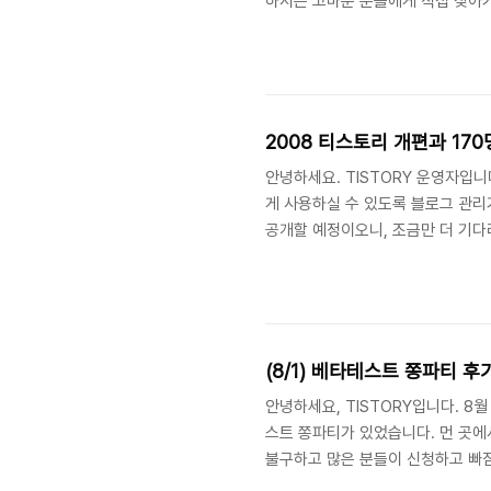
하시는 고마운 분들에게 직접 찾아가
북경에 거주하고 있는 티스토리 블
요! 만나보고 싶어요! 현재 북경에
단, 시간적인 여유가 많지 않아 미리
경 블로거들과의 설레는 만남은 북경 
2008 티스토리 개편과 17
안녕하세요. TISTORY 운영자입
게 사용하실 수 있도록 블로그 관리
공개할 예정이오니, 조금만 더 기다
참여해주신 소중한 170분의 베타
에서는 2008 티스토리 베타테스트에
라 표기하였습니다. 앞으로도 많은 
좋은 티스토리 탄생을 위하여 참여해
(8/1) 베타테스트 쫑파티 후
안녕하세요, TISTORY입니다. 
스트 쫑파티가 있었습니다. 먼 곳에
불구하고 많은 분들이 신청하고 빠짐
석해주신 모든 분들께 감사의 인사 