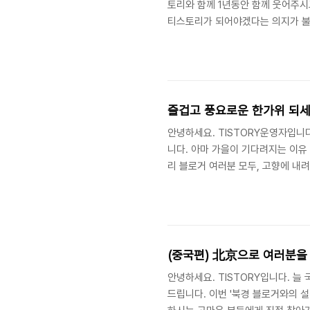
토리와 함께 1년동안 함께 웃어주시
티스토리가 되어야겠다는 의지가 불
분들의 많은 사랑 부탁드립니다. ♡
들을 새롭게 많이 만나게 되었습니다
다시 한번 이런 멋진 블로거들을 위
년 보다 더 뜨겁고 열정적인 블로그
즐겁고 풍요로운 한가위 되세
안녕하세요. TISTORY운영자입니
니다. 아마 가을이 기다려지는 이유
리 블로거 여러분 모두, 고향에 내
가는 길 보다 조금은 더 힘드시겠지
기 바랍니다. 짧은 연휴를 더 풍성
서 작성해주신 글들을 모아봤습니다.
고 한가위 인사도 나누어 보면 어떨까
(중국편) 北京으로 여러분을
안녕하세요. TISTORY입니다. 
드립니다. 이번 '북경 블로거와의 