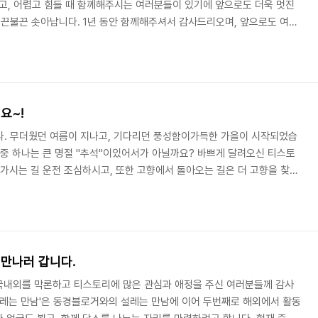
고, 어렵고 힘들 때 함께해주시는 여러분들이 있기에 앞으로도 더욱 멋진
끈불끈 솟아납니다. 1년 동안 함께해주셔서 감사드리오며, 앞으로도 여러
 이번 2008 우수블로그 선정을 하는 동안, 너무 열정적이고 멋진 블로거분
. 거의 티스토리의 모든 블로거들을 방문하면서 많은 점을 느꼈고, 또한
해서 2009년에는 더더욱 멋진 서비스가 되어야겠습니다. 앞으로도 2008
 활동과 블로고스피어에서 티스토리 블로거 ..
요~!
다. 무더웠던 여름이 지나고, 기다리던 풍성함이가득한 가을이 시작되었습
 중 하나는 큰 명절 "추석"이있어서가 아닐까요? 바쁘게 달려오신 티스토
려가시는 길 운전 조심하시고, 또한 고향에서 돌아오는 길은 더 고향을 찾아
만, 즐거운 한가위 보내시고 한결 더 따뜻하고 넉넉해진 마음으로 돌아오시
하게 보내기 위해 모아보았습니다! 추석과 관련해서 티스토리 블로거분들께
 꼭 한번쯤 확인하면 더욱 즐거운 추석이 될 수 있을 것 같습니다. 글도 읽
요? 입까지 즐거운 추석, 송편 닮은 알쌈..
 만나러 갑니다.
늘 국내외를 막론하고 티스토리에 많은 관심과 애정을 주신 여러분들께 감사
설레는 만남'은 동경블로거와의 설레는 만남에 이어 두번째로 해외에서 활동