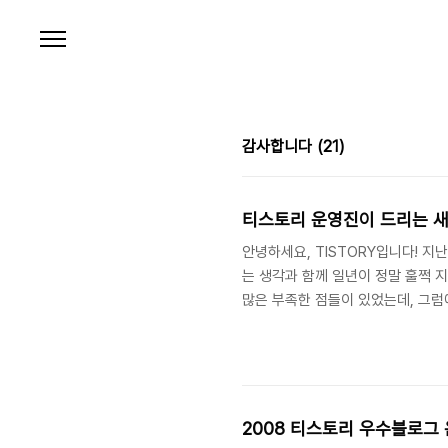
본문 바로가기
감사합니다
(21)
티스토리 운영진이 드리는 새
안녕하세요, TISTORY입니다! 
는 생각과 함께 일년이 정말 훌쩍 
많은 부족한 점들이 있었는데, 그럼
여러분께 가까이 다가가고 싶다는 
연말 & 새해 인사를 드립니다. 티스
샨새교 교주 늘 한 해를 돌아보면서
즐거움을 드렸는가. 나는 얼마나 블
2008 티스토리 우수블로그