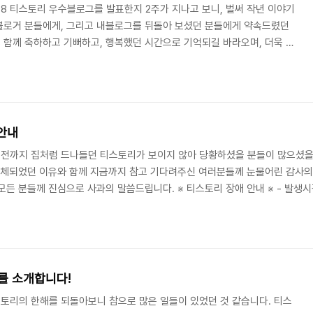
008 티스토리 우수블로그를 발표한지 2주가 지나고 보니, 벌써 작년 이야기
수블로거 분들에게, 그리고 내블로그를 뒤돌아 보셨던 분들에게 약속드렸던
8 함께 축하하고 기뻐하고, 행복했던 시간으로 기억되길 바라오며, 더욱 재
 바랍니다. 우수블로거분들과 '내 블로그를 추천해요' 코너에 참여해 주신
세요! 내 블로그를 추천해요! 플러그인 2008년의 마지막 자락에서 1년을
기 위해 마련된 코너, 내블로그를 추천해요! 에 참여해 주신 모든 분들께
드렸습니다. 여러분들이 작성하..
 안내
조금전까지 집처럼 드나들던 티스토리가 보이지 않아 당황하셨을 분들이 많으셨을
정체되었던 이유와 함께 지금까지 참고 기다려주신 여러분들께 눈물어린 감사의
 분들께 진심으로 사과의 말씀드립니다. ※ 티스토리 장애 안내 ※ - 발생시각 : 
3시간 10분 - 장애범위 : 티스토리 공지 블로그를 제외한 티스토리 서비스 전체 
장애 - 장애해결 : 특정 블로그에 대한 비정상적인 공격으로 인한 피해에 대.
를 소개합니다!
티스토리의 한해를 되돌아보니 참으로 많은 일들이 있었던 것 같습니다. 티스