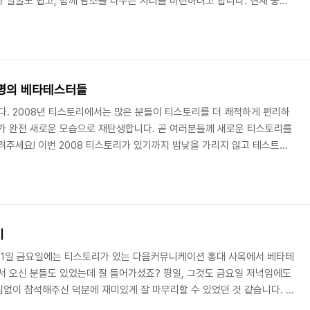
 얼굴도 뵙고, 함께 담소를 나누는 자리를 마련하려고 합니다. 현재 중국
로거분들과 설레는 만남을 가지려고 하오니, 지금 바로 공지를 확인해주세
서 모임을 가질 수 있는 티스토리 블로거라면 누구든지 신청이 가능합니다.
 약속을 정하려고 하오니, 많은 신청 부탁드립니다. 언제 만나요? 이번 북
출장 중인 9월 23일(화)에 진행될 예..
0명의 베타테스터들
니다. 2008년 티스토리에서는 많은 분들이 티스토리를 더 쾌적하게 편리하
가 완전 새로운 모습으로 재탄생합니다. 곧 여러분들께 새로운 티스토리를
려주세요! 이번 2008 티스토리가 있기까지 밤낮을 가리지 않고 테스트에
테스터 분들이 있었기에 가능하였다고 생각합니다. 이번 개편되는 티스토리
 참여하신 분들을 기억하기 위하여 관리 화면 하단에 TISTORY 170 이
관심과 참여 부탁드리오며, 다시 한번 끊임없는 관심과 격려해 주시고 더
주신 모든 분들께 진심으로 감사의 말씀드..
기
8월 1일 금요일에는 티스토리가 있는 다음커뮤니케이션 홍대 사옥에서 베타테
서 오신 분들도 있었는데 잘 들어가셨죠? 평일, 그것도 금요일 저녁임에도
없이 참석해주신 덕분에 재미있게 잘 마무리할 수 있었던 것 같습니다. 참
드립니다. 그리고 사정상 참석하지 못하신 분들을 위하여 생생한 쫑파티 모