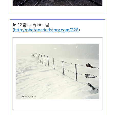
▶ 12월: skypark 님
(
http://photopark.tistory.com/328
)