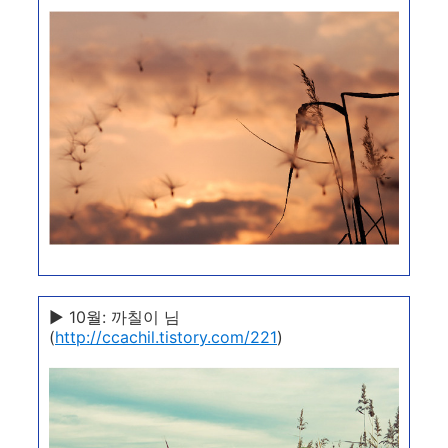
▶ 10월: 까칠이 님
(
http://ccachil.tistory.com/221
)