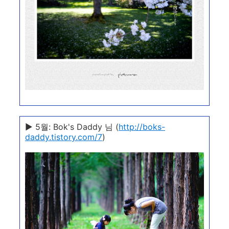
▶ 5월:
Bok's Daddy
님 (
http://boks-
daddy.tistory.com/7
)