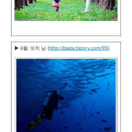
▶ 6월: 또치 님 (
http://bada.tistory.com/95
)