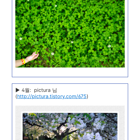
▶ 4월: pictura 님
(
http://pictura.tistory.com/675
)