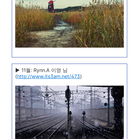
▶ 11월: Rynn.A 이영 님
(
http://www.its3am.net/473
)