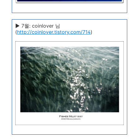
▶ 7월: coinlover 님
(
http://coinlover.tistory.com/714
)