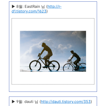
▶ 8월: EastRain 님 (
http://r-
d1.tistory.com/1623
)
▶ 9월: dauti 님 (
http://dauti.tistory.com/353
)