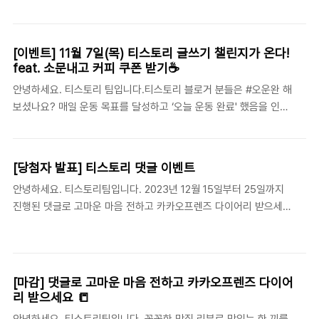
란?‘오늘 블로그 완료'의 의미로, 오늘의 블로그 글쓰기를 완료했음
콘 스포일러도 기다리고 있으니 놓치지 마세요! 😉✨ #1. 오블완에
을 인증하는 태그입니다. 심리학적으로 새로운 습관이 자리 잡는 데
진심인 블로거를 소개합니다다른 블로거..
필요한 최소 기간이 3주라고 하죠. 올해가 가기 전, 오블완 챌린지로
[이벤트] 11월 7일(목) 티스토리 글쓰기 챌린지가 온다!
글쓰기 습관을 만들어 보는 건 어떨까요? 지금부터 ✏️ 참여방법과
feat. 소문내고 커피 쿠폰 받기☕️
챌린지를 성공적으로 완주할 수 있는 오블완 TIP✨을 소개해 드릴게
안녕하세요. 티스토리 팀입니다.티스토리 블로거 분들은 #오운완 해
요. 작심삼주 오블완 챌린지오늘 블로그 완료! 21일 동안 매일 블로
보셨나요? 매일 운동 목표를 달성하고 ‘오늘 운동 완료' 했음을 인증
그에 글 쓰고 글력을 키워보세요.www.tistory.com 📅 챌린지 일
하는 트렌드인데요.중요한 건 대단한 목표가 아니어도, 매일의 작
정2024.11.7(목) - 11.27(수) 3주간 진행됩니다.✏️ 참여방법오늘
은 성취를 꾸준히 쌓아가는 것입니다.블로그도 이와 비슷하다고 생
글을 쓰고, 챌린..
각해요. 짧은 글이더라도 꾸준히 글을 쓰며 성장해 나가는 게 중요하
[당첨자 발표] 티스토리 댓글 이벤트
거든요.그래서 준비했습니다! 작심삼주 오블완 챌린지를 소개합니
안녕하세요. 티스토리팀입니다. 2023년 12월 15일부터 25일까지
다. 작심삼주 오블완 챌린지오늘 블로그 완료! 21일 동안 매일 블로
진행된 댓글로 고마운 마음 전하고 카카오프렌즈 다이어리 받으세요
그에 글 쓰고 글력을 키워보세요.www.tistory.com#오블완 이
📒이벤트 당첨자를 발표합니다. 이벤트 참여를 통해 깨끗한 댓글 문
란?‘오늘 블로그 완료'의 의미로, 오늘의 블로그 포스팅을 완료했음
화를 만들어주신 모든 분들께 감사드리며, 내년에도 티스토리는 더
을 인증하는 태그입니다. 21일동안 매일 글쓰기에 도전하는 '작심삼
욱 건강한 블로그 환경을 구축하기 위해 노력하겠습니다. ※ 당첨자
주 오블완 챌린지'가 11월 7일(목) 시작될 예정입니다...
분들은 꼭 읽어주세요! 당첨자 분들에게는 오늘 (12/28) 내로 티스토
[마감] 댓글로 고마운 마음 전하고 카카오프렌즈 다이어
리에 가입한 카카오계정의 이메일 주소로 이벤트 상품 수령을 위한
리 받으세요 📒
정보 입력 요청 메일을 보내드립니다. 2024년 1월 2일(화)까지 정