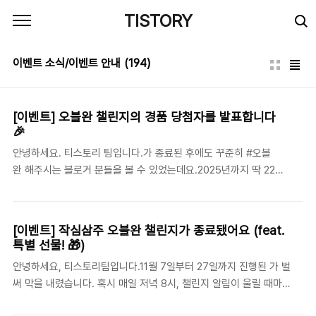
본문 바로가기
TISTORY
이벤트 소식/이벤트 안내
(194)
[이벤트] 오블완 챌린지의 경품 당첨자를 발표합니다
🎉
안녕하세요. 티스토리 팀입니다.가 종료된 후에도 꾸준히 #오블
완 해주시는 블로거 분들을 볼 수 있었는데요.2025년까지 딱 22
일 남은 지금! 한 해가 이렇게 흘러가는 게 아쉽다면, 티스토리 연말
결산 캘린더로 2024년을 잘 매듭지어 보세요. 🔎 연말결산 캘린더
자세히 보기오늘의 질문: “1년 뒤 기대하는 내 모습은?” 자, 그럼 이
[이벤트] 작심삼주 오블완 챌린지가 종료됐어요 (feat.
제 의 경품 당첨자를 발표합니다.경품 당첨자에게는 오늘 (12월 9
특별 선물! 🎁)
일) 티스토리 개별 알림을 통해 추가 안내됩니다.블로그 전용 이모티
안녕하세요, 티스토리팀입니다.11월 7일부터 27일까지 진행된 가 벌
콘챌린지에 참여한 모든 블로그에 ‘티스토리 전용 블로그 이모티
써 막을 내렸습니다. 혹시 매일 저녁 8시, 챌린지 알림이 울릴 때마
콘’이 지급되었습니다.이모티콘을 활용해서 더욱 재미있고 풍성한
다 마음이 분주해지셨나요?또는 밤 12시를 몇 분 남겨두고 신데렐라
글을 남겨보세요. PC : 에디터 상단의 ‘이모티콘’을 클릭 해 확인 가