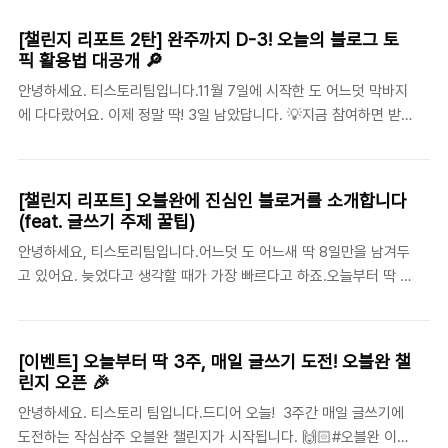
처럼 급하게 키보드를 두드리셨다면, 당신은 진정한 오블완러입니
능합니다. APP : 아래 버전으로 업데이트 ..
다. 🏃‍♀️🏃‍♂️💨 21일간 완주하지 못했더라도, 실패라는 생각은 금물!하
[챌린지 리포트 2탄] 완주까지 D-3! 오늘의 블로그 토
루만 참여했더라도, 그날만큼은 오블완에 성공한 거니까요. 글을 쓰
픽 활용법 대공개 🔎
며 느꼈던 설렘, 긴장감, 그리고 작은 성취들이여러분에게 특별한 시
안녕하세요. 티스토리팀입니다.11월 7일에 시작한 도 어느덧 막바지
간이 되었기를 바랍니다. 😊 티스토리 블로거가 오블완 하는 이유
에 다다랐어요. 이제 정말 딱! 3일 남았답니다. 💡지금 참여하면 받
✏️챌린지 마지막 날 주제였던 “내가 글을 쓰는 이유는?”에 대해 많
을 수 있는 혜택- 오늘부터 3일 오블완하면 '햄버거 쿠폰' 🍔- 딱 1번
은 블로거분들이 진솔한 이야기를 나눠주셨어요. 내일의 나는 어떤
만 오블완해도 '블로그 이모티콘' ✨ 아직 참여를 망설이고 계신다
방법으로 어떤 삶을 사는 게 좋을지를..
면? 지금 바로 도전하고 선물 받아가세요!(챌린지 리포트를 끝까지
[챌린지 리포트] 오블완에 진심인 블로거를 소개합니다
읽으면 이모티콘 스포일러가 있다는 사실 😉) ✏️ 오늘의 블로그 토
(feat. 글쓰기 주제 꿀팁)
픽, 이렇게 써보세요지난번 챌린지 리포트에서 전달 드린 오늘의 블
안녕하세요, 티스토리팀입니다.어느덧 도 어느새 딱 8일만을 남겨두
로그 토픽, 잘 쓰고 계신가요? 반복되는 일상 속 매일 글 주제를 찾
고 있어요. 늦었다고 생각할 때가 가장 빠르다고 하죠.오늘부터 딱 7
는 것은 쉽지 않죠.하지만 일상을 조금 더 들여다보면, 특별한 이야
일만 참여해도 치킨 🍗3일만 참여해도 빅맥 쿠폰 🍔 이 기다리고 있
기가 떠오르기도 하는데요.오늘은 그런 특별함을 멋지게 담아낸 블
으니 포기는 금물! 글을 잘 쓰는 것보다 더 중요한 건 일단 써보는 것
로그를 소개합니다. 📸 올해를 11장..
입니다.완벽하지 않아도, 세상에 나온 글과 그렇지 않은 글은 분명히
[이벤트] 오늘부터 딱 3주, 매일 글쓰기 도전! 오블완 챌
다르니까요. 그 과정에서 여러분의 글력도 점점 더 단단해지고 있을
린지 오픈 🎉
거예요. 💪🏻 이번 챌린지 리포트에서는 다른 블로거들의 오블완 도
안녕하세요. 티스토리 팀입니다.드디어 오늘! 3주간 매일 글쓰기에
전기를 소개하고,남은 기간 동안 더 즐겁게 도전할 수 있는 글쓰기
도전하는 작심삼주 오블완 챌린지가 시작됩니다. 🙌🏻#오블완 이
주제와 FAQ까지 알차게 준비했어요. 🚀 마지막에는 특별한 이모티