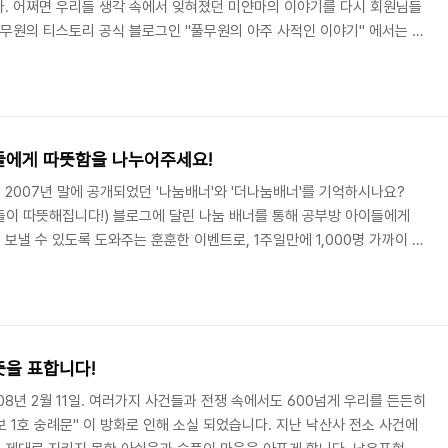
. 어쩌면 우리들 생각 속에서 잊혀졌던 미얀마의 이야기를 다시 회원님들
풀무원의 티스토리 공식 블로그인 "풀무원의 아주 사적인 이야기" 에서는 미
 펼치고 있습니다. ▶ 풀반장과 함께하는 미얀마 돕기 배너 바로가기 미얀
로 많은 고통을 입고 있습니다. 오염된 물로 인하여 각종 전염병이 돌고
발견 되고 있다고 합니다. 또 많은 사람들이 영양실조로 죽어가고 있다고
것은 안정적으로 거주할 수 있는 피난처..
들에게 따뜻함을 나누어주세요!
시 2007년 말에 공개되었던 '나눔배너'와 '더나눔배너'를 기억하시나요?
이들이 따뜻해집니다!) 블로그에 달린 나눔 배너를 통해 공부방 아이들에게
보낼 수 있도록 도와주는 훈훈한 이벤트로, 1주일만에 1,000명 가까이 참
공부방 외에도 5곳의 공부방 아이들에게 방한복을 지원할 수 있었다고합니
부방 아이들에게 도움을 줄 수 있는 나눔배너 2.0이 시작되었다고 합니다. 봄
 전달해 보는 것은 어떨까요? ☞ 나눔배너 2.0 달러 가기 나눔배너2.0을
너는 일회성이 아닌, ..
뜻을 표합니다!
008년 2월 11일. 여러가지 사건들과 전쟁 속에서도 600넘게 우리를 든든히
 1호 숭례문" 이 방화로 인해 소실 되었습니다. 지난 낙산사 전소 사건에