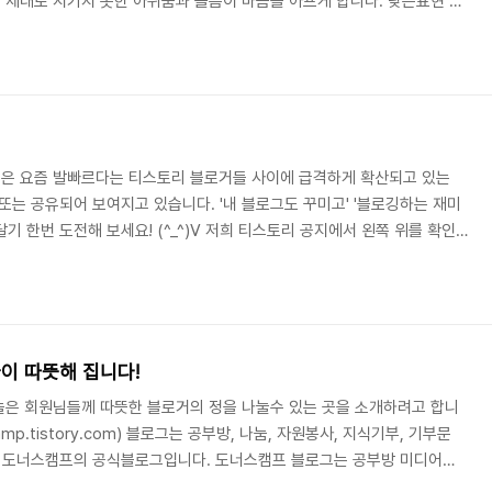
제대로 지키지 못한 아쉬움과 슬픔이 마음을 아프게 합니다. 낮은표현 님
은 회원님들 께서도 이에 대한 포스트를 통해서 안타까움을 표시 하여 주셨
대해서 마음 아프게 생각하고, 많은 회원님들과 애도의 뜻을 표하기 위해
! 배너를 삽입하는 방법은 아래에 원하시는 배너를 선택하신 뒤, 스킨 >
그대로 넣어주세요! 가능한..
오늘은 요즘 발빠르다는 티스토리 블로거들 사이에 급격하게 확산되고 있는
또는 공유되어 보여지고 있습니다. '내 블로그도 꾸미고' '블로깅하는 재미
달기 한번 도전해 보세요! (^_^)V 저희 티스토리 공지에서 왼쪽 위를 확인
시라면, 예쁜 I ♡ TISTORY 배너를 달아보는 건 어떨까요? (덧. 절대
것은 아니오니, 자유롭게 달아보세요~!) ※ I ♡ TISTORY 배너를 골라주
 ♡ TISTORY (흰색) 티스토리 초대 (흰색) 티스토리 초대 (검정) 악플보다 무
이 따뜻해 집니다!
 오늘은 회원님들께 따뜻한 블로거의 정을 나눌수 있는 곳을 소개하려고 합니
scamp.tistory.com) 블로그는 공부방, 나눔, 자원봉사, 지식기부, 기부문
있는 도너스캠프의 공식블로그입니다. 도너스캠프 블로그는 공부방 미디어와
블로거들과 함께 따뜻함을 나누는 공간으로 자리잡고 있습니다. 도너스 캠