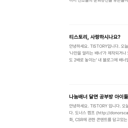
이어 선조들의 문화유산을 후손들이 
의 숭례문 전소 사진 티스토리의 많
습니다. 티스토리도 숭례문 전소에 
블로그 배너를 준비하였습니다. 잠깐
HTML/CSS 편집에서 와 사이에 
티스토리, 사랑하시나요?
안녕하세요. TISTORY입니다. 
'나만을 알리는 배너'가 제작되거나 
도 2배로 높이는' 내 블로그에 배너
해보세요! 티스토리를 사랑하시는 분이
로 여러분의 사랑을 시험하려고 하는 
세요! I ♡ TISTORY (오렌지) I
플이 무서워요! (빨강) 악플보..
나눔배너 달면 공부방 아이들
안녕하세요. TISTORY 입니다.
다. 도너스 캠프 (http://donor
화, CSR에 관한 콘텐트를 담고
나눔의 장을 지향하고 있으며 많은 