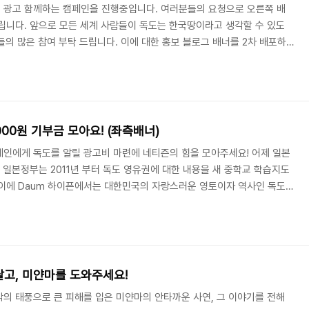
독도 광고 함께하는 캠페인을 진행중입니다. 여러분들의 요청으로 오른쪽 배
립니다. 앞으로 모든 세계 사람들이 독도는 한국땅이라고 생각할 수 있도
들의 많은 참여 부탁 드립니다. 이에 대한 홍보 블로그 배너를 2차 배포하
 블로그에 달아 주시면 감사하겠습니다. ▶ 독도 모금 캠페인 배너를 달아
시면 Daum이 1,000원을 대신 기부합니다! 을 보시고 자신의 블로그에
아래에 댓글을 올려 주시면, Daum이 1,000원을 대신 기부합니다! 독도 모
 검정색상과 흰색상 ..
000원 기부금 모아요! (좌측배너)
세계인에게 독도를 알릴 광고비 마련에 네티즌의 힘을 모아주세요! 어제 일본
 일본정부는 2011년 부터 독도 영유권에 대한 내용을 새 중학교 학습지도
 이에 Daum 하이픈에서는 대한민국의 자랑스러운 영토이자 역사인 독도
정부를 규탄하며, '독도는 한국 땅'임을 전세계에 알리는 한국 역사 광고 프
 진행하고 있습니다. ▶독도 모금 캠페인 참여하기 독도를 사랑하는 블로
고, 이에 대한 홍보 블로그 배너를 배포하니 독도를 사랑하는 마음을 담아
 ▶ 독도 모금 캠페인 배너를 달아 주..
달고, 미얀마를 도와주세요!
최악의 태풍으로 큰 피해를 입은 미얀마의 안타까운 사연, 그 이야기를 전해