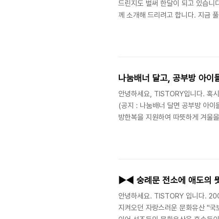
드린지도 벌써 한달이 되고 있습니다
께 소개해 드리려고 합니다. 지금 
얀마를 돕기위한 블로그 배너 운동을
마에서는 아직 태풍 피해의 휴유증으
이질로 죽어가는 아이들과 노인들이 
합니다. 지금 미얀마에 가장 필요한 
나눔배너 달고, 공부방 아이
안녕하세요, TISTORY입니다. 혹
(공지 : 나눔배너 달면 공부방 아
방한복을 지원하여 따뜻하게 겨울을 
여해주신 덕분에 원래 지원하려던 
다. 2008년 4월부터 더 많은 공
날같은 따뜻함 나눔배너 2.0을 통해
달면 무엇이 좋은가요? 이번 나눔 배
▶◀ 숭례문 전소에 애도의 
안녕하세요. TISTORY 입니다. 2
지켜오던 자랑스러운 문화유산 "국보