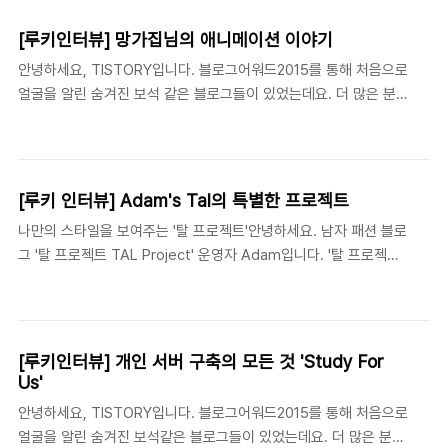
(Richard) 님과 블로그를 자유롭게 소개해주세요! 안녕하세요. 저는
육씨네 가족을 꾸려가고 있고 이 블로그를 주로 관리하고 있는 연주
[루키인터뷰] 망가집님의 애니메이션 이야기
아빠입니다. 육씨네 블로그는 저희 자녀들(올해 중학생이 되는 딸 연
안녕하세요, TISTORY입니다. 블로그어워드2015를 통해 처음으로
주와 4학년이 되는 아들 연준이)을 중심으로 한 일상생활 속에서의
얼굴을 알린 숨겨진 보석 같은 블로그들이 있었는데요. 더 많은 분들
모습, 가족이 떠나는 여행의 기록, 그리고 연주 엄마, 아빠의 개인 블
에게 소개하고자 일명 '루키인터뷰'를 준비하였습니다. 그 열 두번째
로그 공간 등으로 구성되어 있는 저희 가족 블로그입니다. '육'씨 성
주인공 '망가집'님의 이야기를 지금 만나보세요! 일본 최신 애니와 라
이 특이한 관계로 정씨인 제 아내에..
이트 노벨을 소개하는 망가집을 소개합니다! 먼저, 망가집이란 블로
그명은 일본어로 단순히 만화라는 뜻의 망가(漫画, まんが)와 압축
[루키 인터뷰] Adam's Tal의 특별한 프로젝트
파일 확장자인 zip을 조합하였습니다. 한국에서 망가는 야한 만화로
나만의 스타일을 보여주는 '탈 프로젝트'안녕하세요. 남자 패션 블로
왜곡되었기에 '망가는 야한 단어가 아니다'라는 모티브 시작하였습니
그 '탈 프로젝트 TAL Project' 운영자 Adam입니다. '탈 프로젝
다. 오해가 없으시면 합니다. 처음에는 망가집, 애니집, 라노벨집 장
트'는 어쩌면 제 인생의 프로젝트로써 (일종의 과제려나요? ^^) 그만
르를 구분하여 정보를 전해드릴 예정이었는데, 귀차니즘으로 일본
큼 오랜 시간 함께 꾸려가고자는 마음으로 만든 블로그가 되겠습니
최신 애니 정보나 아직 국내에 발매되지 않은 라이..
다. 저의 최대 관심 분야인 패션과 더불어 제 일상을 고스란히 담고
싶었는데요. 그렇기에 제 블로그 카테고리를 보시면 '인생 이야기'부
[루키인터뷰] 개인 서버 구축의 모든 것 'Study For
터 '패션', '일상' 그리고 관심 분야와 그 밖의 활동까지 여러 방면에서
Us'
과거와 현재의 제 삶을 저만의 스타일로 보여드리고자 하였답니다.
안녕하세요, TISTORY입니다. 블로그어워드2015를 통해 처음으로
가끔은 정말 사소한 일을 소재 삼아 거창한 주제로 포장해 글을 쓰기
얼굴을 알린 숨겨진 보석같은 블로그들이 있었는데요. 더 많은 분들
도 합니다만 돌이켜 보면 그 모든 일들이 곧 제 인생의 일부가 아니