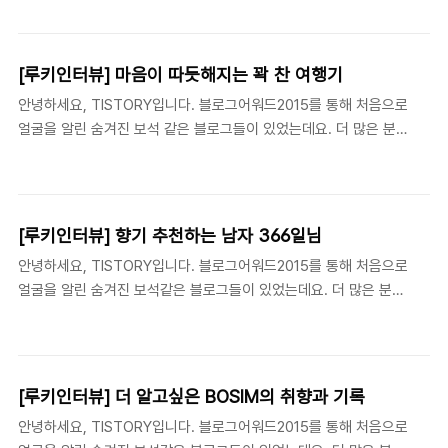
에게 소개하고자 일명 '루키인터뷰'를 준비하였습니다. 그 열 번째 주
었나 생각하게 되네요. 운명적으로..
인공 clamp2x 님의 이야기를 지금 만나보세요! 'Study For Us'를
소개합니다! Study For Us 라는 티스토리 블로그를 운영중입니다.
[루키인터뷰] 마음이 따듯해지는 꽉 찬 여행기
Study For Us 블로그는 소규모 서버구축 또는 개인적으로 운영 가
안녕하세요, TISTORY입니다. 블로그어워드2015를 통해 처음으로
능한 NAS를 구축하기 위한 방법을 소개하는 블로그입니다. 이와 관
얼굴을 알린 숨겨진 보석 같은 블로그들이 있었는데요. 더 많은 분들
련해 서 네트워크 설정이나 공유기 설정, 윈도우 설정등과 같은 부수
에게 소개하고자 일명 '루키인터뷰'를 준비하였습니다. 그 아홉 번째
적인 정보들도 포함합니다. 무엇보다 문제점을 댓글로 남겨주시면
주인공 '랄라라라라'님의 이야기를 지금 만나보세요! 행복해지는 주
같이 찾아보고 고민을 해결할 마음가짐을 가지고 있습니다. 다른 사
문 같은 필명 '랄랄라라라'의 의미 어려서부터 겁이 많고, 실패를 무
람들을 위해서 내가 먼저 ..
서워하는 성격이었어요. 마음먹은 것은 꼭 해내야 하고 낙오하는 것
[루키인터뷰] 향기 추천하는 남자 366일님
이 두려워서 고군분투하는 스타일이었는데 어떤 일의 '성취감'에서만
안녕하세요, TISTORY입니다. 블로그어워드2015를 통해 처음으로
인생의 행복을 좇다 보니 대외적으로 보이는 반짝반짝한 이미지가
얼굴을 알린 숨겨진 보석같은 블로그들이 있었는데요. 더 많은 분들
내가 맞는 것일까. 나는 노력형이고 인내심과 근성으로 많은 준비 속
에게 소개하고자 일명 '루키인터뷰'를 준비하였습니다. 그 여덟번째
에서 겨우 하나씩 얻어가는 것인데, 어느 순간부터 나는 어떤 인생을
주인공 366일님의 이야기를 지금 만나보세요! 향기를 담은 글, 당신
살고 싶은 것이고 내가 살고 있는 인생은 어떤 삶..
에게 어울리는 향수가 궁금하다면?안녕하세요! 향수 시향이 필요하
지 않도록, 글에 향기를 담아내려고 노력하는 향수 블로그를 운영하
[루키인터뷰] 더 알고싶은 BOSIM의 취향과 기록
고 있는 366일입니다. 향기라는 것이 사람의 ‘감정’과 한 덩이로 묶
안녕하세요, TISTORY입니다. 블로그어워드2015를 통해 처음으로
여서 ‘추억’으로 각인 되는 특징이 있거든요. 그래서 독자님들 개개인