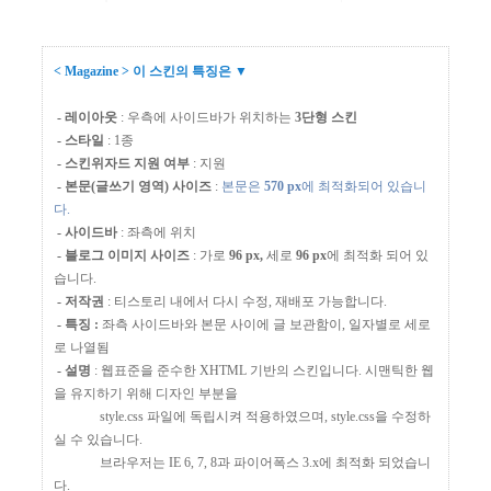
< Magazine > 이 스킨의 특징은 ▼
- 레이아웃
: 우측에 사이드바가 위치하는
3
단형 스킨
- 스타일
: 1종
- 스킨위자드 지원 여부
: 지원
- 본문(글쓰기 영역) 사이즈
:
본문은
570
px
에 최적화되어 있습니
다.
- 사이드바
: 좌측에 위치
- 블로그 이미지 사이즈
: 가로
96
px,
세로
96 px
에 최적화 되어 있
습니다.
- 저작권
: 티스토리 내에서 다시 수정, 재배포 가능합니다.
- 특징 :
좌측 사이드바와 본문 사이에 글 보관함이, 일자별로 세로
로 나열됨
- 설명
: 웹표준을 준수한 XHTML 기반의 스킨입니다. 시맨틱한 웹
을 유지하기 위해 디자인 부분을
style.css 파일에 독립시켜 적용하였으며, style.css을 수정하
실 수 있습니다.
브라우저는 IE 6, 7, 8과 파이어폭스 3.x에 최적화 되었습니
다.