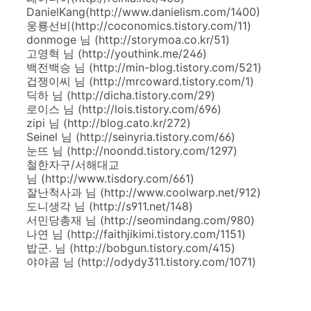
DanielKang(http://www.danielism.com/1400)
웅룡선비(http://coconomics.tistory.com/11)
donmoge 님 (http://storymoa.co.kr/51)
고영혁 님 (http://youthink.me/246)
백전백승 님 (http://min-blog.tistory.com/521)
겁쟁이씨 님 (http://mrcoward.tistory.com/1)
딕하 님 (http://dicha.tistory.com/29)
로이스 님 (http://lois.tistory.com/696)
zipi 님 (http://blog.cato.kr/272)
Seinel 님 (http://seinyria.tistory.com/66)
눈뜨 님 (http://noondd.tistory.com/1297)
철한자구/서해대교
님 (http://www.tisdory.com/661)
잘난척사과 님 (http://www.coolwarp.net/912)
도니생각 님 (http://s911.net/148)
서민당총재 님 (http://seomindang.com/980)
나연 님 (http://faithjikimi.tistory.com/1151)
밥군. 님 (http://bobgun.tistory.com/415)
야야곰 님
(http://odydy311.tistory.com/1071)