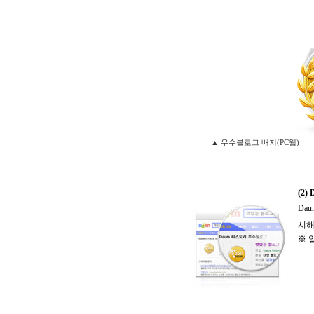
▲ 우수블로그 배지(PC웹
(2
Da
시해
※ 