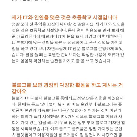
제가
IT
와 인연을 맺은 것은 초등학교 시절입니다
정말 오래 전 추억을 끄집어 내야할 것 같은데요
.
제가
IT
와 인연을
맺은 것은 초등학교 시절입니다
.
동네 형이 처음으로 만져 보게 해
준 애플컴퓨터에 매료되어
IT
에 눈을 뜨게 되었고 이후 대한민국
IT
부흥기에 많은 경험을 하면서 성장하여
IT
관련 직업을 가지고
일을 하고 있다 보니 자연스럽게
IT
전문 블로그를 운영하게 되었
습니다
.
글을 쓸 때는 특별한 준비보다는 작성한 내용에 오류가 없
는지 꼼꼼히 확인하는 습관을 가지고 글 을 쓰고 있습니다
.
블로그를 보면 굉장히 다양한 활동을 하고 계시는 거
같아요
블로거
1
세대로서 블로그를 통해서도 정말 많은 경험을 하였습니
다
.
한 때는 돈도 많이 벌어 봤지 만 어느 순간부터 블로그라는 플
랫폼이 본연의 기능보다는 너무 상업화가 되어가는 것이 아닌가
하는 회의가 들기 시작했습니다
.
개인적으로 블로그를 이용해 사
회에 가치 있는 일을 해보기 위해 많은 정부 부처 블로그 기자단 활
동을 시작하였습니다
.
이후 블로그 플랫폼은 정말 가치있는 콘텐
츠 플랫폼이고 이용자들인 블 로거들이 잘 발전시켜 나갔으면 좋