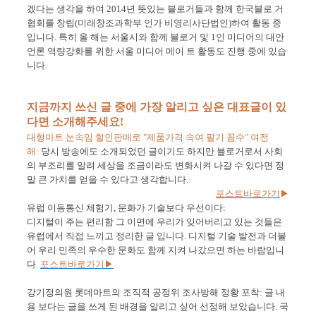
겠다는 생각을 하여
2014
년 뜻있는 블로거들과 함께 한국블로 거
협회를 창립
(
미래창조과학부 인가 비영리사단법인
)
하여 활동 중
입니다
.
특히 올 해는 서울시와 함께 블로거 및
1
인 미디어의 대안
언론 역량강화를 위한 서울 미디어 메이 트 활동도 진행 중에 있습
니다
.
지금까지 쓰신 글 중에 가장 알리고 싶은 대표글이 있
다면 소개해주세요!
대형마트 눈속임 할인판매로
"
제품가격 속여 팔기 꼼수
"
여전
해:
당시 방송에도 소개되었던 글이기도 하지만 블로거로서 사회
의 부조리를 알려 세상을 조금이라도 변화시켜 나갈 수 있다면 정
말 큰 가치를 얻을 수 있다고 생각합니다
.
포스트바로가기
▶
유럽 이동통신 체험기
,
문화가 기술보다 우선이다:
디지털이 주는 편리함 그 이면에 우리가 잊어버리고 있는 것들은
유럽에서 직접 느끼고 정리한 글 입니다
.
디지털 기술 발전과 더불
어 우리 민족의 우수한 문화도 함께 지켜 나갔으면 하는 바람입니
다
.
포스트바로가기
▶
강기정의원 롯데마트의 조직적 공정위 조사방해 정황 포착:
글 내
용 보다는 글을 쓰게 된 배경을 알리고 싶어 선정해 보았습니다
.
국