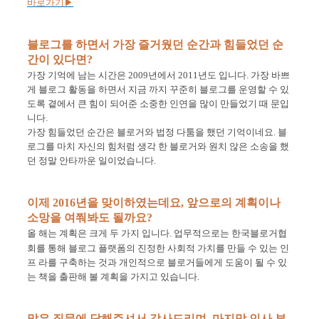
바로가기
▶
블로그를 하면서 가장 즐거웠던 순간과 힘들었던 순
간이 있다면
?
가장 기억에 남는 시간은
2009
년에서
2011
년도 입니다
.
가장 바쁘
게 블로그 활동을 하면서 지금 까지 꾸준히 블로그를 운영할 수 있
도록 곁에서 큰 힘이 되어준 소중한 인연을 많이 만들었기 때 문입
니다
.
가장 힘들었던 순간은 블로거와 법정 다툼을 했던 기억이네요
.
블
로그를 마치 자신의 힘처럼 생각 한 블로거와 원치 않은 소송을 했
던 정말 안타까운 일이었습니다
.
이제
2016
년을 맞이하였는데요
,
앞으로의 계획이나
소망을 여쭤봐도 될까요
?
올 해는 계획은 크게 두 가지 입니다
.
업무적으로는 한국블로거협
회를 통해 블로그 플랫폼의 진정한 사회적 가치를 만들 수 있는 인
프 라를 구축하는 것과 개인적으로 블로거들에게 도움이 될 수 있
는 책을 출판해 볼 계획을 가지고 있습니다
.
많은 질문에 답해주셔서 감사드리며
,
마지막 인사 부