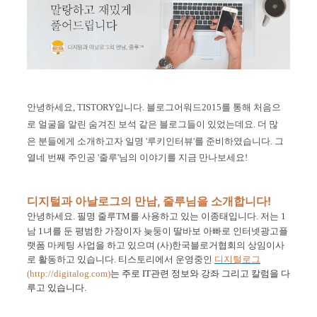
안녕하세요
, TISTORY
입니다
.
블로그어워드
2015
를
통해
처음으
로
얼굴을
알린
숨겨진
보석 같은
블로그들이
있었는데요
.
더
많
은
분들에게
소개하고자
일명
'
루키인터뷰
'
를
준비하였습니다
.
그
열네
번째
주인공 '줄루'
님의
이야기를
지금
만나보세요
!
디지털과 아날로그의 만남, 줄루님을 소개합니다!
안녕하세요
.
필명 줄루
TM
를 사용하고 있는 이종태입니다
.
저는
1
남
1
녀를 둔 평범한 가장이자 늦둥이 딸바보 아빠로 인터넷광고플
랫폼 마케팅 사업을 하고 있으며
(
사
)
한국블로거협회의 상임이사
로 활동하고 있습니다
.
티스토리에서 운영중인
디지털로그
(http://digitalog.com)
는 주로
IT
관련 정보와 강좌 그리고 칼럼을 다
루고 있습니다
.