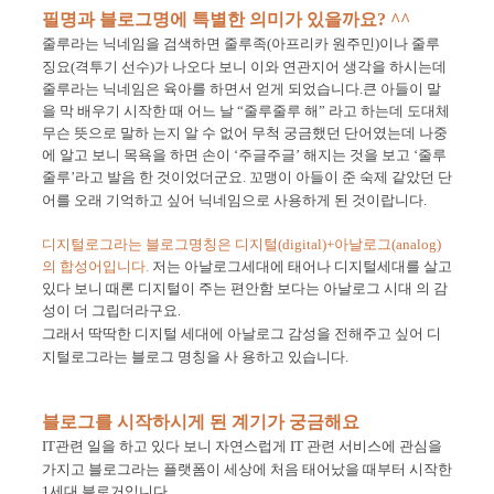
필명과 블로그명에 특별한 의미가 있을까요? ^^
줄루라는 닉네임을 검색하면 줄루족
(
아프리카 원주민
)
이나 줄루
징요
(
격투기 선수
)
가 나오다 보니 이와 연관지어 생각을 하시는데
줄루라는 닉네임은 육아를 하면서 얻게 되었습니다
.
큰 아들이 말
을 막 배우기 시작한 때 어느 날
“
줄루줄루 해
”
라고 하는데 도대체
무슨 뜻으로 말하 는지 알 수 없어 무척 궁금했던 단어였는데 나중
에 알고 보니 목욕을 하면 손이
‘
주글주글
’
해지는 것을 보고
‘
줄루
줄루
’
라고 발음 한 것이었더군요
.
꼬맹이 아들이 준 숙제 같았던 단
어를 오래 기억하고 싶어 닉네임으로 사용하게 된 것이랍니다
.
디지털로그라는 블로그명칭은 디지털
(digital)+
아날로그
(analog)
의 합성어입니다
.
저는 아날로그세대에 태어나 디지털세대를 살고
있다 보니 때론 디지털이 주는 편안함 보다는 아날로그 시대 의 감
성이 더 그립더라구요
.
그래서 딱딱한 디지털 세대에 아날로그 감성을 전해주고 싶어 디
지털로그라는 블로그 명칭을 사 용하고 있습니다
.
블로그를 시작하시게 된 계기가 궁금해요
IT
관련 일을 하고 있다 보니 자연스럽게
IT
관련 서비스에 관심을
가지고 블로그라는 플랫폼이 세
상에 처음 태어났을 때부터 시작한
1
세대 블로거입니다
.