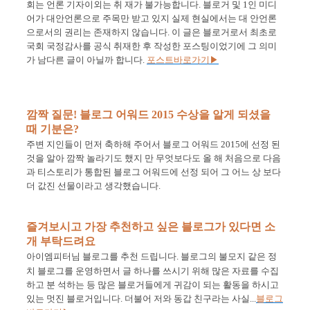
회는 언론 기자이외는 취 재가 불가능합니다
.
블로거 및
1
인 미디
어가 대안언론으로 주목만 받고 있지 실제 현실에서는 대 안언론
으로서의 권리는 존재하지 않습니다
.
이 글은 블로거로서 최초로
국회 국정감사를 공식 취재한 후 작성한 포스팅이었기에 그 의미
가 남다른 글이 아닐까 합니다
.
포스트바로가기
▶
깜짝 질문
!
블로그 어워드
2015
수상을 알게 되셨을
때 기분은
?
주변 지인들이 먼저 축하해 주어서 블로그 어워드
2015
에 선정 된
것을 알아 깜짝 놀라기도 했지 만 무엇보다도 올 해 처음으로 다음
과 티스토리가 통합된 블로그 어워드에 선정 되어 그 어느 상 보다
더 값진 선물이라고 생각했습니다
.
즐겨보시고 가장 추천하고 싶은 블로그가 있다면 소
개 부탁드려요
아이엠피터님 블로그를 추천 드립니다
.
블로그의 불모지 같은 정
치 블로그를 운영하면서 글 하나를 쓰시기 위해 많은 자료를 수집
하고 분 석하는 등 많은 블로거들에게 귀감이 되는 활동을 하시고
있는 멋진 블로거입니다
.
더불어 저와 동갑 친구라는 사실
...
블로그