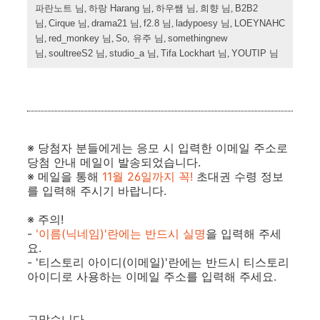
파란노트
님
, 하랑
Harang
님
, 하우쌤
님
, 희향
님
,
B2B2
님
,
Cirque
님
,
drama21
님
,
f2.8
님
,
ladypoesy
님
,
LOEYNAHC
님
,
red_monkey
님
,
So,
유주
님
,
somethingnew
님
,
soultreeS2
님
,
studio_a
님
,
Tifa Lockhart
님
,
YOUTIP
님
※ 당첨자 분들에게는 응모 시 입력한 이메일 주소로
당첨 안내 메일이 발송되었습니다.
※ 메일을 통해
11월 26일까지
꼭!
초대권 수령 정보
를 입력해 주시기 바랍니다.
※ 주의!
-
'이름(닉네임)'란에는 반드시 실명
을 입력해 주세
요.
- '티스토리 아이디(이메일)'란에는 반드시 티스토리
아이디로 사용하는 이메일 주소를 입력해 주세요.
고맙습니다.