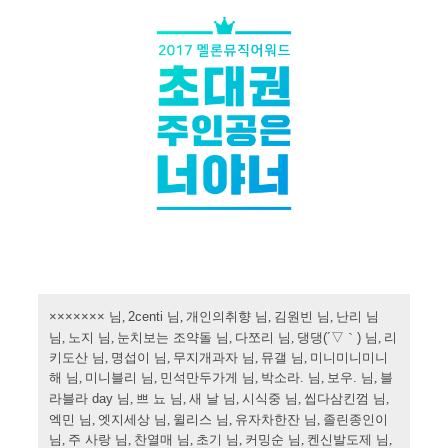
×××××××
님,
2centi
님,
개인의취향
님,
김원빈
님,
난리
님
님,
노지
님,
눈치보는
조약돌
님,
다쪼리
님,
댕댕
(´
▽｀
)
님,
리
키도산
님,
명섭이
님,
무지개과자
님,
뮤갤
님
, 미니미니미니
해
님
, 미니블리
님
, 민석만두가게
님
, 박소라
.
님
, 보우
.
님
, 블
라블라
day
님
, 쁘
뇨
님
, 새
날
님
, 시식중
님
, 씹다삼킨껌
님
,
엑민
님
, 엣지세상
님
, 윌리스
님
, 유자차한잔
님
, 졸린종인이
님
, 주
사랑
님
, 찬열매
님
, 초기
님
, 커밍순
님
, 켄신발도제
님
,