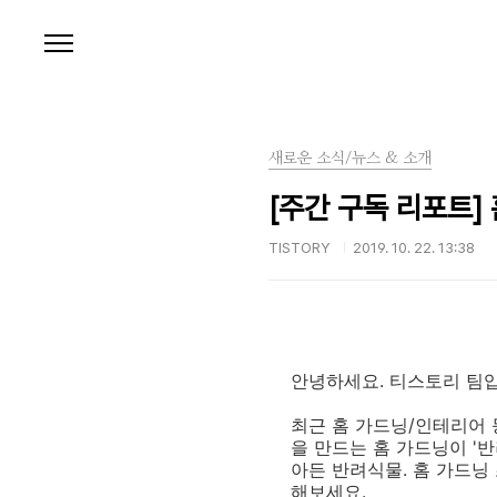
본문 바로가기
새로운 소식/뉴스 & 소개
[주간 구독 리포트]
TISTORY
2019. 10. 22. 13:38
안녕하세요. 티스토리 팀
최근 홈 가드닝/인테리어 
을 만드는 홈 가드닝이 '
아든 반려식물. 홈 가드닝
해보세요.