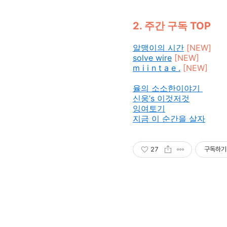
2. 주간 구독 TOP
알맹이의 시간
[NEW]
solve wire
[NEW]
m i i n t a e .
[NEW]
율의 소소한이야기
신웅’s 이것저것
잉여토기
지금 이 순간을 살자
27
구독하기