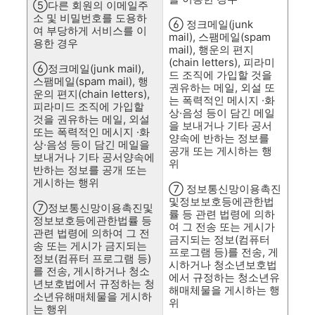
⑤다른 회원의 이메일주
소 및 비밀번호를 도용하
⑥ 정크메일(junk
여 부당하게 서비스를 이
mail), 스팸메일(spam
용한 경우
mail), 행운의 편지
(chain letters), 피라미
⑥정크메일(junk mail),
드 조직에 가입할 것을
스팸메일(spam mail), 행
권유하는 메일, 외설 또
운의 편지(chain letters),
는 폭력적인 메시지 ·화
피라미드 조직에 가입할
상·음성 등이 담긴 메일
것을 권유하는 메일, 외설
을 보내거나 기타 공서
또는 폭력적인 메시지 ·화
양속에 반하는 정보를
상·음성 등이 담긴 메일을
공개 또는 게시하는 행
보내거나 기타 공서양속에
위
반하는 정보를 공개 또는
게시하는 행위
⑦ 정보통신망이용촉진
및정보보호등에관한법
⑦정보통신망이용촉진및
률 등 관련 법령에 의하
정보보호등에관한법률 등
여 그 전송 또는 게시가
관련 법령에 의하여 그 전
금지되는 정보(컴퓨터
송 또는 게시가 금지되는
프로그램 등)를 전송, 게
정보(컴퓨터 프로그램 등)
시하거나 청소년보호법
를 전송, 게시하거나 청소
에서 규정하는 청소년유
년보호법에서 규정하는 청
해매체물을 게시하는 행
소년유해매체물을 게시하
위
는 행위