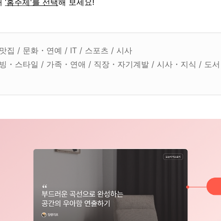
때
‘홈주제'
를 선택
해 보세요!
맛집 / 문화・연예 / IT / 스포츠 / 시사
리빙・스타일 / 가족・연애 / 직장・자기계발 / 시사・지식 / 도