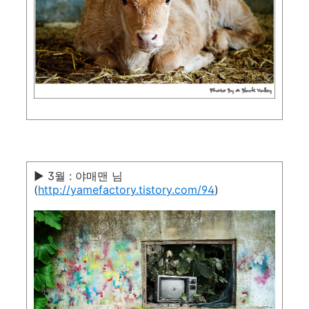
▶ 3월 : 야매맨 님
(
http://yamefactory.tistory.com/94
)