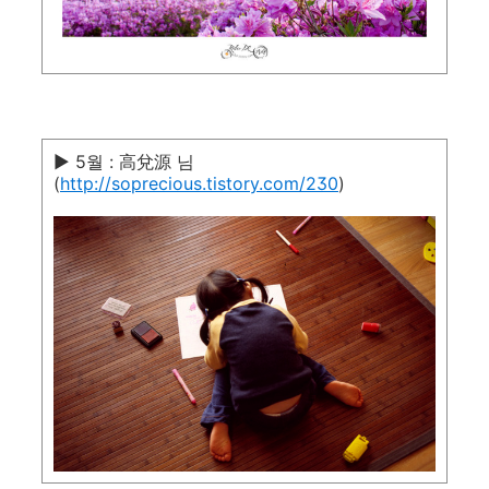
▶ 5월 : 高兌源 님
(
http://soprecious.tistory.com/230
)