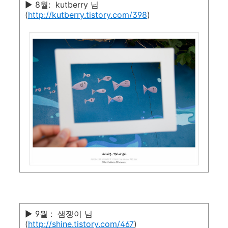
▶ 8월: kutberry 님
(
http://kutberry.tistory.com/398
)
▶ 9월 : 샘쟁이 님
(
http://shine.tistory.com/467
)