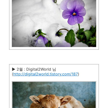
▶ 2월 : Digital2World 님
(
http://digital2world.tistory.com/187
)