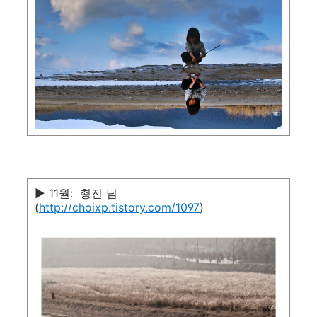
▶ 11월: 쵱진 님
(
http://choixp.tistory.com/1097
)