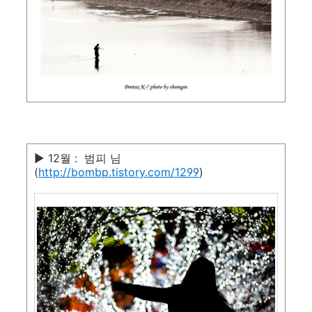
▶ 12월 : 범피 님
(
http://bombp.tistory.com/1299
)