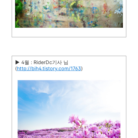
▶ 4월 : RiderDc기사 님
(
http://bih4.tistory.com/1763
)