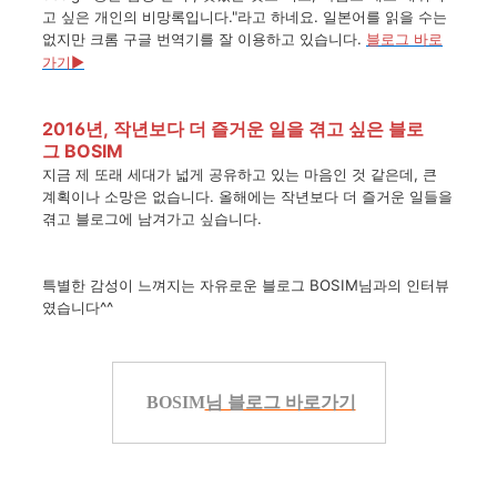
고
싶은
개인의
비망록입니다
."
라고
하네요
.
일본어를
읽을
수는
없지만
크롬
구글
번역기를
잘
이용하고
있습니다
.
블로그 바로
가기
▶
2016년,
작년보다 더 즐거운 일을 겪고 싶은 블로
그
BOSIM
지금
제
또래
세대가
넓게
공유하고
있는
마음인
것
같은데
,
큰
계획이나
소망은
없습니다
.
올해에는
작년보다
더
즐거운
일들을
겪고
블로그에
남겨가고
싶습니다
.
특별한 감성이 느껴지는 자유로운 블로그 BOSIM님과의 인터뷰
였습니다^^
B
OSIM
님 블로그 바로가기