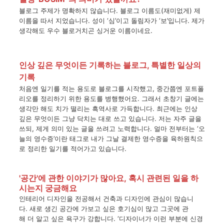
블로그
주제가
명확하지
않습니다
.
블로그
이름도
(
재미없게
)
제
이름을
따서
지었습니다
.
성이
‘
심
’
이고
돌림자가
‘
보
’
입니다
.
제가
생각해도
우수
블로거치곤
싱거운
이름이네요
.
인상 깊은 무엇이든 기록하는 블로그, 특별한 일상의
기록
처음엔
일기를
적는
용도로
블로그를
시작했고
,
중간쯤엔
포트폴
리오를
정리하기
위한
용도를
병행했어요
.
그래서
초창기
글에는
생각만
해도
치가
떨리는
흑역사로
가득합니다
.
최근에는
인상
깊은
무엇이든
그냥
닥치는
대로
쓰고
있습니다
.
저는
자주
글을
쓰되
,
제게
의미
있는
글을
쓰려고
노력합니다
.
얼마
전부터는
‘
오
늘의
영수증
’
이란
태그로
내가
그날
결제한
영수증을
육하원칙으
로
정리한
일기를
적어가고
있습니다
.
'
공간
'
에
관한
이야기가
많아요
,
혹시
관련된 일을 하
시는지 궁금해요
인테리어
디자인을
전공해서
건축과
디자인에
관심이
많습니
다.
새로
생긴
공간에
가보고
싶은
호기심이
많고
그곳에
관
해
더
알고
싶은
욕구가
강합니다
. ‘
디자이너가
이런
부분에
신경