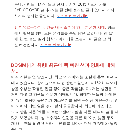
는데
, <
넨도
디자인
도쿄
전시
리서치
2015 /
오키
사토
,
EYE OF GYRE
갤러리
>
는
한
번에
정리된
글이
없어서
리서
치하며
정리한
글입니다
.
포스트 바로가기
▶
3.
여유로움까지
시간을
내서
즐겨야
하는
피곤한
시대:
평소
에
머릿속을
빙빙
도는
생각들을
주워
담은
글입니다
.
한
달
에
한
번
정도
일기
형식의
에세이를
쓰는데
,
이
글은
그
최
신
버전입니다
.
포스트 바로가기
▶
BOSIM님의 취향! 최근에 푹 빠진 책과 영화에 대해
서..
아직
리뷰는
안
남겼지만
,
최근
‘
사라바
’
라는
소설에
흠뻑
빠져
지
내고
있습니다
.
상하권으로
나뉜
장편소설인데
,
제
152
회
나오키
상을
수상한
작품인
만큼
평이
좋은
작품입니다
.
저는
상권을
그
저께
다
읽고
하권을
주문한
상태입니다
.
최대한
남들의
눈에
띄
지
않게
조용히
유년기와
청소년기를
보낸
주인공
아유무가
성인
이
되어서
어떤
일을
겪게
될지
궁금합니다
.
최근에
레즈비언
의
사랑을
다룬
‘
캐롤
’
과
트랜스잰더의
삶을
다룬
‘
대니쉬
걸
’
을
재
밌게
보았습니다
.
성
소수자의
인권을
다룬
책
‘
여섯
빛깔
무지
개
’
라는
책을
읽었던
터라
두
영화를
보아서
더욱
가슴에
와
닿았
습니다
.