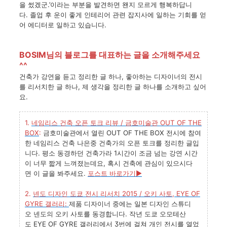
을
썼겠군
.’
이라는
부분을
발견하면
왠지
모르게
행복하답니
다
.
졸업
후
운이
좋게
인테리어
관련
잡지사에
일하는
기회를
얻
어
에디터로
일하고
있습니다
.
BOSIM님의
블로그를 대표하는 글을 소개해주세요
^^
건축가
강연을
듣고
정리한
글
하나
,
좋아하는
디자이너의
전시
를
리서치한
글
하나
,
제
생각을
정리한
글
하나를
소개하고
싶어
요
.
1.
네임리스
건축
오픈
토크
리뷰
/
금호미술관
OUT OF THE
BOX
:
금호미술관에서
열린
OUT OF THE BOX
전시에
참여
한
네임리스
건축
나은중
건축가의
오픈
토크를
정리한
글입
니다
.
평소
동경하던
건축가라
1
시간이
조금
넘는
강연
시간
이
너무
짧게
느껴졌는데요
,
혹시
건축에
관심이
있으시다
면
이
글을
봐주세요
.
포스트 바로가기
▶
2.
넨도
디자인
도쿄
전시
리서치
2015 /
오키
사토
, EYE OF
GYRE
갤러리
:
제품
디자이너
중에는
일본
디자인
스튜디
오
넨도의
오키
사토를
동경합니다
.
작년
도쿄
오모테산
도
EYE OF GYRE
갤러리에서
3
번에
걸쳐
개인
전시를
열었