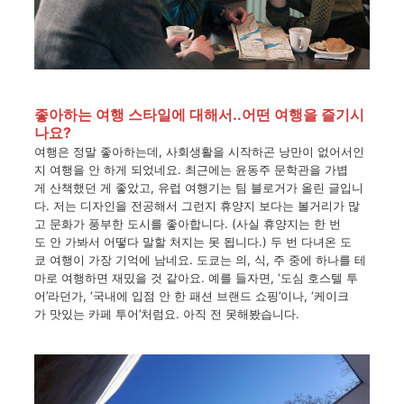
좋아하는 여행 스타일에 대해서..어떤 여행을 즐기시
나요?
여행은
정말
좋아하는데
,
사회생활을
시작하곤
낭만이
없어서인
지
여행을
안
하게
되었네요
.
최근에는
윤동주
문학관을
가볍
게
산책했던
게
좋았고
,
유럽
여행기는
팀
블로거가
올린
글입니
다
.
저는
디자인을
전공해서
그런지
휴양지
보다는
볼거리가
많
고
문화가
풍부한
도시를
좋아합니다. (
사실
휴양지는
한
번
도
안
가봐서
어떻다
말할
처지는
못
됩니다
.)
두
번
다녀온
도
쿄
여행이
가장
기억에
남네요
.
도쿄는
의
,
식
,
주
중에
하나를
테
마로
여행하면
재밌을
것
같아요
.
예를
들자면
, ‘
도심
호스텔
투
어
’
라던가
, ‘
국내에
입점
안
한
패션
브랜드
쇼핑
’
이나
, ‘
케이크
가
맛있는
카페
투어
’
처럼요
.
아직
전
못해봤습니다
.