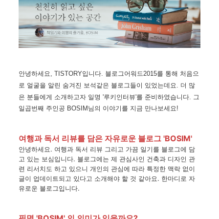
안녕하세요
, TISTORY
입니다
.
블로그어워드
2015
를
통해
처음으
로
얼굴을
알린
숨겨진
보석같은
블로그들이
있었는데요
.
더
많
은
분들에게
소개하고자
일명
'
루키인터뷰
'
를
준비하였습니다
.
그
일곱
번째
주인공 BOSIM
님의
이야기를
지금
만나보세요
!
여행과 독서 리뷰를 담은 자유로운 블로그 'BOSIM'
안녕하세요
.
여행과
독서
리뷰
그리고
가끔
일기를
블로그에
담
고
있는
보심입니다
.
블로그에는
제
관심사인
건축과
디자인
관
련
리서치도
하고
있으니
개인의
관심에
따라
특정한
맥락
없이
글이
업데이트되고
있다고
소개해야
할
것
같아요
.
한마디로
자
유로운
블로그입니다
.
필명
'BOSIM'
의 의미가 있을까요?