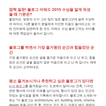
깜짝 질문! 블로그
어워드
2015
수상을
알게
되셨
을
때
기분은?
좋았어요
.
방문자
수가
그리
많지
않은
블로그인데
덜컥
수상하
게
되어서
,
다른
블로거
분들에게
미안한
마음도
들더라고요
.
이
번
인터뷰에
답변하게
된
것도
'
어워드
수상
블로그
'
라는
타이틀
에
대한
책임감이
들어서
입니다
.
블로그를 하
면서 가장 즐거웠던 순간과 힘들었던 순
간
가장
즐거웠던
순간은
글을
즐거운
마음으로
쓰고
난
뒤고,
힘들
었던
순간은
글을
즐겁지
않은
마음으로
쓰고
난
뒤
입니다
.
매번
두
순간이
교차하네요
.
평소
즐겨보시거나
추천하고
싶은
블로그가 있다면
a+e
블로그
를
즐겨찾습니다
.
도쿄에서
일어나는
건축
,
디자인
관련
행사에
다녀온
리뷰를
남기는데
,
행사가
있던
장소
인근의
맛있는
음식점을
함께
기록해서
유익합니다
.
블로그에
소개된
바
로는
"
이
블로그는
architecture, art, building, book, cinema,
design
등을
감상
한
후
,
맛있는
것도
먹고
,
마음도
배도
채워지