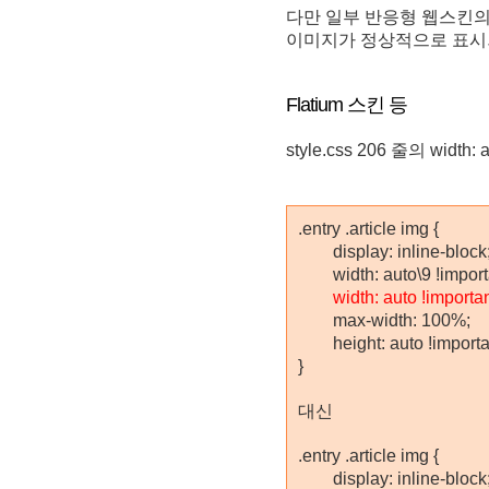
다만 일부 반응형 웹스킨의
이미지가 정상적으로 표시되
Flatium 스킨 등
style.css 206 줄의
width
.entry .article img {
display: inline-block
width: auto\9 !importa
width: auto !importan
max-width: 100%;
height: auto !importa
}
대신
.entry .article img {
display: inline-block