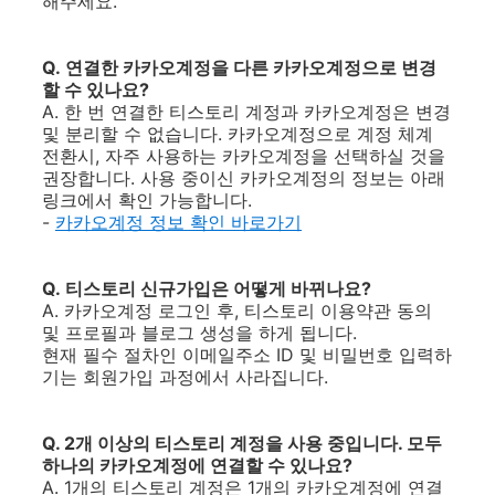
해주세요.
Q. 연결한 카카오계정을 다른 카카오계정으로 변경
할 수 있나요?
A. 한 번 연결한 티스토리 계정과 카카오계정은 변경
및 분리할 수 없습니다. 카카오계정으로 계정 체계
전환시, 자주 사용하는 카카오계정을 선택하실 것을
권장합니다. 사용 중이신 카카오계정의 정보는 아래
링크에서 확인 가능합니다.
-
카카오계정 정보 확인 바로가기
Q. 티스토리 신규가입은 어떻게 바뀌나요?
A. 카카오계정 로그인 후, 티스토리 이용약관 동의
및 프로필과 블로그 생성을 하게 됩니다.
현재 필수 절차인 이메일주소 ID 및 비밀번호 입력하
기는 회원가입 과정에서 사라집니다.
Q. 2개 이상의 티스토리 계정을 사용 중입니다. 모두
하나의 카카오계정에 연결할 수 있나요?
A. 1개의 티스토리 계정은 1개의 카카오계정에 연결