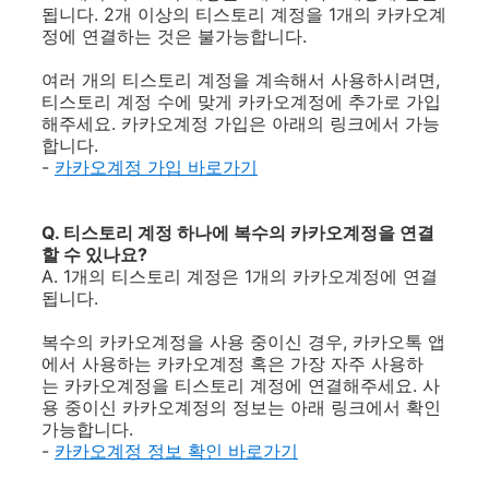
됩니다. 2개 이상의 티스토리 계정을 1개의 카카오계
정에 연결하는 것은 불가능합니다.
여러 개의 티스토리 계정을 계속해서 사용하시려면,
티스토리 계정 수에 맞게 카카오계정에 추가로 가입
해주세요. 카카오계정 가입은 아래의 링크에서 가능
합니다.
-
카카오계정 가입 바로가기
Q. 티스토리 계정 하나에 복수의 카카오계정을 연결
할 수 있나요?
A. 1개의 티스토리 계정은 1개의 카카오계정에 연결
됩니다.
복수의 카카오계정을 사용 중이신 경우, 카카오톡 앱
에서 사용하는 카카오계정 혹은 가장 자주 사용하
는 카카오계정을 티스토리 계정에 연결해주세요. 사
용 중이신 카카오계정의 정보는 아래 링크에서 확인
가능합니다.
-
카카오계정 정보 확인 바로가기