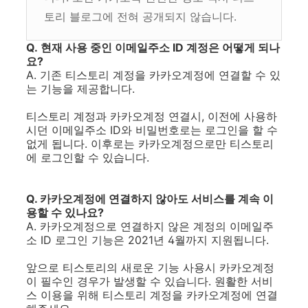
토리 블로그에 전혀 공개되지 않습니다.
Q. 현재 사용 중인 이메일주소 ID 계정은 어떻게 되나
요?
A. 기존 티스토리 계정을 카카오계정에 연결할 수 있
는 기능을 제공합니다.
티스토리 계정과 카카오계정 연결시, 이전에 사용하
시던 이메일주소 ID와 비밀번호로는 로그인을 할 수
없게 됩니다. 이후로는 카카오계정으로만 티스토리
에 로그인할 수 있습니다.
Q. 카카오계정에 연결하지 않아도 서비스를 계속 이
용할 수 있나요?
A. 카카오계정으로 연결하지 않은 계정의 이메일주
소 ID 로그인 기능은 2021년 4월까지 지원됩니다.
앞으로 티스토리의 새로운 기능 사용시 카카오계정
이 필수인 경우가 발생할 수 있습니다. 원활한 서비
스 이용을 위해 티스토리 계정을 카카오계정에 연결