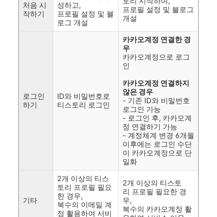
토리 시작하여,
처음 시
성하고,
프로필 설정 및 블로그
작하기
프로필 설정 및 블
개설
로그 개설
카카오계정 연결한 경
우
카카오계정으로 로그
인
카카오계정 연결하지
않은 경우
로그인
ID와 비밀번호로
- 기존 ID와 비밀번호
하기
티스토리 로그인
로그인 가능
- 로그인 후, 카카오계
정 연결하기 가능
- 계정체계 변경 6개월
이후에는 로그인 수단
이 카카오계정으로 단
일화
2개 이상의 티스
2개 이상의 티스토
토리 프로필 필요
리 프로필 필요한 경
한 경우,
기타
우,
복수의 이메일 계
복수의 카카오계정 활
정 활용하여 서비