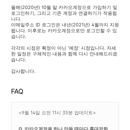
올해(2020년) 10월 말 카카오계정으로 가입하기 및
로그인하기, 그리고 기존 계정과 연결하기가 적용됩
니다.
이메일주소 ID 로그인은 내년(2021년) 4월까지 지원
됩니다. 이후로는 카카오계정으로만 로그인할 수 있
습니다.
각각의 시점은 확정이 아닌 '예정' 시점입니다. 자세
한 일정은 구체적인 내용과 함께 다시 안내해드리겠
습니다.
감사합니다.
FAQ
<9월 14일 오전 11시 35분 업데이트>
Q. 카카오계정을 하나 만들 때마다 휴대전화