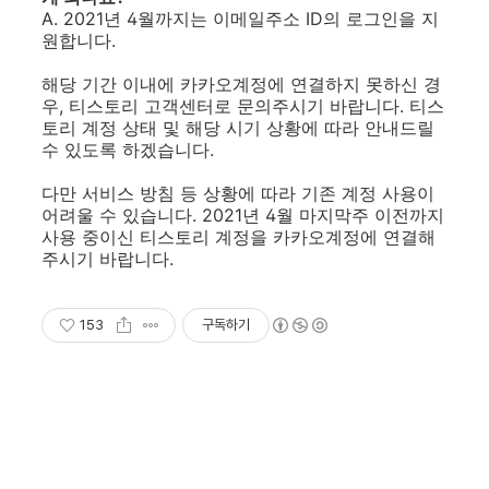
A. 2021년 4월까지는 이메일주소 ID의 로그인을 지
원합니다.
해당 기간 이내에 카카오계정에 연결하지 못하신 경
우, 티스토리 고객센터로 문의주시기 바랍니다. 티스
토리 계정 상태 및 해당 시기 상황에 따라 안내드릴
수 있도록 하겠습니다.
다만 서비스 방침 등 상황에 따라 기존 계정 사용이
어려울 수 있습니다. 2021년 4월 마지막주 이전까지
사용 중이신 티스토리 계정을 카카오계정에 연결해
주시기 바랍니다.
153
구독하기