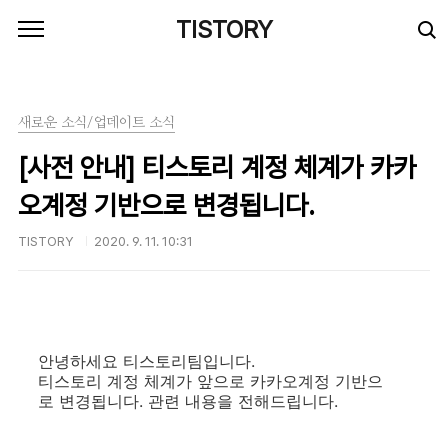
본문 바로가기
TISTORY
새로운 소식/업데이트 소식
[사전 안내] 티스토리 계정 체계가 카카
오계정 기반으로 변경됩니다.
TISTORY
2020. 9. 11. 10:31
안녕하세요 티스토리팀입니다.
티스토리 계정 체계가 앞으로 카카오계정 기반으
로 변경됩니다. 관련 내용을 전해드립니다.