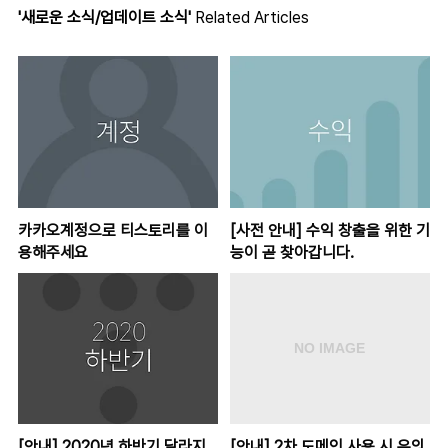
'새로운 소식/업데이트 소식'
Related Articles
카카오계정으로 티스토리를 이
[사전 안내] 수익 창출을 위한 기
용해주세요
능이 곧 찾아갑니다.
[안내] 2020년 하반기 달라지
[안내] 2차 도메인 사용 시 유의