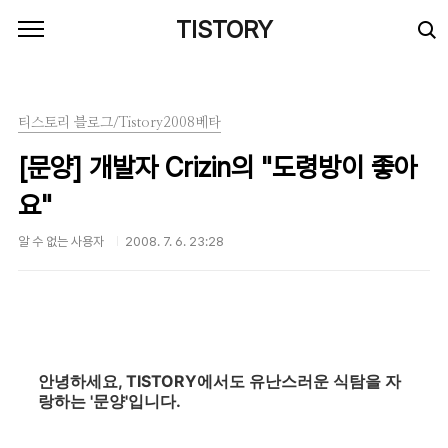
본문 바로가기
TISTORY
티스토리 블로그/Tistory2008베타
[문양] 개발자 Crizin의 "도령방이 좋아
요"
알 수 없는 사용자
2008. 7. 6. 23:28
안녕하세요, TISTORY에서도 유난스러운 식탐을 자
랑하는 '문양'입니다.