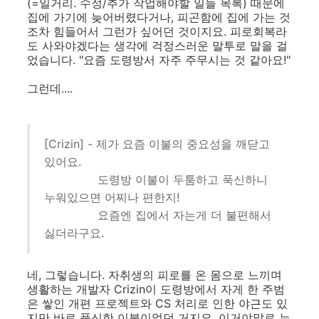
(=일거리. 수정/추가 작업해야할 일들 목록) 때문에
집에 가기에 늦어버렸다거나, 피곤함에 집에 가는 것
조차 힘들어서 그런가 싶어던 것이지요. 피로회복라
도 사와야겠다는 생각에 걱정스러운 말투로 말을 걸
었습니다. "요즘 도령방서 자주 주무시는 것 같아요!"
그런데....
[Crizin] - 제가 요즘 이불의 중요성을 깨닫고
있어요.
도령방 이불이 두툼하고 푹신하니
누워있으면 어찌나 편한지!
요즘엔 집에서 자는게 더 불편해서
싫더라구요.
네, 그렇습니다. 자취생의 피로를 온 몸으로 느끼며
생활하는 개발자 Crizin이 도령방에서 자게 한 주범
은 쌓인 개편 프로젝트와 CS 처리로 인한 야근도 있
지만 바로 푹신한 이불이었던 거지요. 이거야말로 누