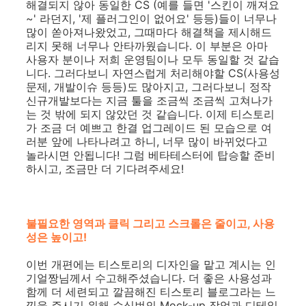
해결되지 않아 동일한 CS (예를 들면 '스킨이 깨져요
~' 라던지, '제 플러그인이 없어요' 등등)들이 너무나
많이 쏟아져나왔었고, 그때마다 해결책을 제시해드
리지 못해 너무나 안타까웠습니다. 이 부분은 아마
사용자 분이나 저희 운영팀이나 모두 동일할 것 같습
니다. 그러다보니 자연스럽게 처리해야할 CS(사용성
문제, 개발이슈 등등)도 많아지고, 그러다보니 정작
신규개발보다는 지금 툴을 조금씩 조금씩 고쳐나가
는 것 밖에 되지 않았던 것 같습니다. 이제 티스토리
가 조금 더 예쁘고 한결 업그레이드 된 모습으로 여
러분 앞에 나타나려고 하니, 너무 많이 바뀌었다고
놀라시면 안됩니다! 그럼 베타테스터에 탑승할 준비
하시고, 조금만 더 기다려주세요!
불필요한 영역과 클릭 그리고 스크롤은 줄이고, 사용
성은 높이고!
이번 개편에는 티스토리의 디자인을 맡고 계시는 인
기얼짱님께서 수고해주셨습니다. 더 좋은 사용성과
함께 더 세련되고 깔끔해진 티스토리 블로그라는 느
낌을 주시기 위해 수십번의 Mock-up 작업과 디테일