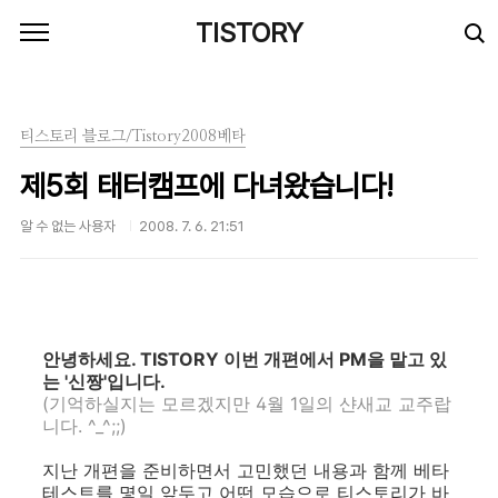
본문 바로가기
TISTORY
티스토리 블로그/Tistory2008베타
제5회 태터캠프에 다녀왔습니다!
알 수 없는 사용자
2008. 7. 6. 21:51
안녕하세요. TISTORY 이번 개편에서 PM을 맡고 있
는 '신짱'입니다.
(기억하실지는 모르겠지만 4월 1일의 샨새교 교주랍
니다. ^_^;;)
지난 개편을 준비하면서 고민했던 내용과 함께 베타
테스트를 몇일 앞두고 어떤 모습으로 티스토리가 바