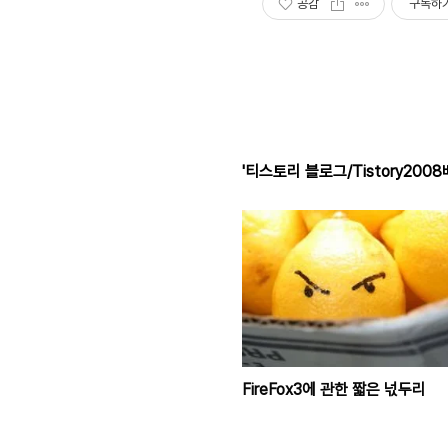
공감
구독하
'티스토리 블로그/Tistory2008
FireFox3에 관한 짧은 넋두리