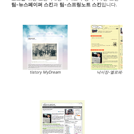
팀-뉴스페이퍼 스킨
과
팀-스프링노트 스킨
입니다.
tistory MyDream
낙서장-옐로페이퍼