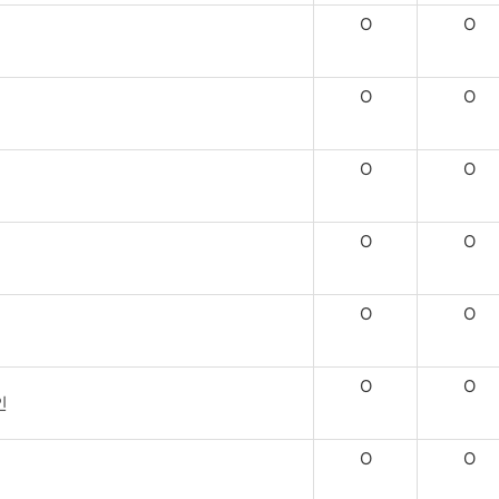
O
O
O
O
O
O
O
O
O
O
O
O
인
O
O