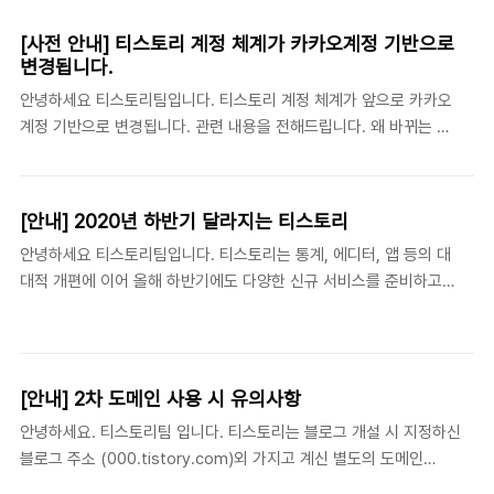
할 수 있습니다. 3. 에디터에서도 본문 중간에 광고를 추가할 수 있
도록 준비했습니다. 어떤 점이 좋아지나요? 1. 구글과의 업무 협의를
[사전 안내] 티스토리 계정 체계가 카카오계정 기반으로
통해 'ads.txt 파일 문제'를 해결했습니다. 애드센스를 연동하면 바
변경됩니다.
로 해결됩니다. 2. 심사부터, 광고 설정, 수익 확인까지 티스토리에서
안녕하세요 티스토리팀입니다. 티스토리 계정 체계가 앞으로 카카오
바로 가능합니다. 3. 복잡한 스크립트나 html 편집 없이도 on/off
계정 기반으로 변경됩니다. 관련 내용을 전해드립니다. 왜 바뀌는 것
버튼 클릭만으로 보다 편하게 광고를 설정할 수 있습니다. 기존 수익
인가요? 1. 티스토리 서비스 이용을 위한 가입 및 로그인 절차가 보
플러그인은 어..
다 편리해집니다. 이메일을 통한 인증 절차 없이도, 카카오계정을 통
해 간편하게 티스토리 서비스를 시작할 수 있게 됩니다. 서비스 로그
[안내] 2020년 하반기 달라지는 티스토리
인 역시 카카오계정으로 손쉽게 할 수 있습니다. 2. 계정 정보 관리가
안녕하세요 티스토리팀입니다. 티스토리는 통계, 에디터, 앱 등의 대
간소화됩니다. 카카오계정은 카카오톡 연계를 기반으로 정보 확인이
대적 개편에 이어 올해 하반기에도 다양한 신규 서비스를 준비하고
나 비밀번호 찾기를 편리하게 진행할 수 있습니다. 티스토리를 위한
있습니다. 하반기부터 내년 초까지 예정된 서비스 개편 및 개선 계획
별도의 ID/비밀번호를 관리하지 않고도 서비스를 간편하게 이용하실
을 간략히 안내드립니다. 수익 창출 기능을 강화합니다. 카카오 애드
수 있습니다. 3. 더 많은 카카오 서비스와 연동이 가능해집니다. 동
핏과 구글 애드센스 등 광고 플랫폼을 쉽게 적용하고 관리할 수 있는
영상 업로드 시 추가 인증 절차가 생략되는 것을 ..
신규 기능을 준비 중입니다. 보다 쉬운 애드센스 연동 및 ads.txt 문
[안내] 2차 도메인 사용 시 유의사항
제 해결을 위하여 구글 측과 협업도 함께 진행하고 있습니다. 보다
안녕하세요. 티스토리팀 입니다. 티스토리는 블로그 개설 시 지정하신
다양한 내외부 광고 및 수익모델의 연동도 계속 확대해 나갈 예정이
블로그 주소 (000.tistory.com)외 가지고 계신 별도의 도메인
며, 수익 분석과 통계 기능도 새롭게 준비하고 있습니다. 새로운 수
(000.com 등)으로도 서비스를 이용하실 수 있도록 2차 도메인 연결을
익 창출 강화 기능은 2020년 하반기에 선보일 예정이며, 추후 별도