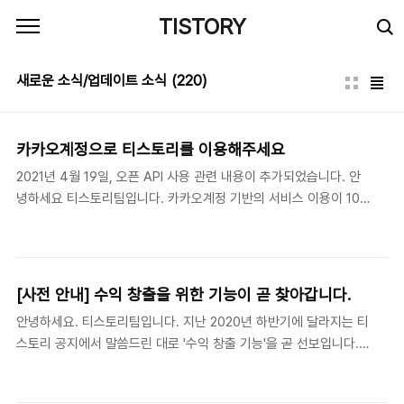
본문 바로가기
TISTORY
새로운 소식/업데이트 소식
(220)
카카오계정으로 티스토리를 이용해주세요
2021년 4월 19일, 오픈 API 사용 관련 내용이 추가되었습니다. 안
녕하세요 티스토리팀입니다. 카카오계정 기반의 서비스 이용이 10월
27일부터 시작됩니다. 달라지는 점과 새로운 점에 대한 안내사항 전
해드립니다. 1. 전환하기 사용 중이신 티스토리계정을 카카오계정으
로 전환할 수 있습니다. 티스토리계정을 카카오계정으로 전환하기
이메일주소 아이디로 티스토리를 사용 중인 분을 위한 '카카오계정
[사전 안내] 수익 창출을 위한 기능이 곧 찾아갑니다.
으로 전환하기' 안내사항입니다. 1. 티스토리 첫화면 PC 티스토리 첫
안녕하세요. 티스토리팀입니다. 지난 2020년 하반기에 달라지는 티
화면에서 오른쪽 상단의 '시작하기' 버튼을 클 notice.tistory.com
스토리 공지에서 말씀드린 대로 '수익 창출 기능'을 곧 선보입니다.
2. 로그인하기 PC에선 첫화면 우측 상단의 '시작하기' 버튼을 클릭해
어떤 모습인가요? 1. 블로그 관리에 '수익'이라는 메뉴가 신설됩니다.
주세요. 모바일 앱에선 실행과 함께 로그인 방법 선택 화면이 나타납
2. 각 플랫폼 관리 메뉴에서 최근 수익 추이을 확인하고, 광고를 설정
니다. 기존 티스토리계정 로그인..