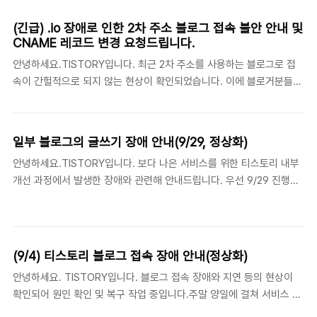
어 DNS 관리 방식 변경과 구 방식(A 레코드 관리) 사용 시 유의사항에
대해 안내 드렸었는데요. 2016/09/06 - (중요) 2차 도메인 블로그의
(긴급) .io 장애로 인한 2차 주소 블로그 접속 불안 안내 및
DNS 설정 변경 요청 안내(~10/9까지)2016/10/25 - (중요) CNAME
CNAME 레코드 변경 요청드립니다.
사용 불가 2차 도메인 블로그 대상 DNS 변경 요청(~11/7)2016/11/30
안녕하세요.TISTORY입니다. 최근 2차 주소를 사용하는 블로그로 접
- (중요) CNAME 사용 불가 2차 도메인 블로그 대상 DNS 2차 변경 요
속이 간헐적으로 되지 않는 현상이 확인되었습니다. 이에 블로거분들께
청(~12/11) 지난 11월 30일에 요청드린 대로 저희 서버 IP가 오늘 새벽
이용에 불편과 함께 걱정을 끼쳐 드린 점 깊이 사과드리며 장애 현상이
다시 변경되었습니다...
나타난 이유와 대응 방안에 대해 안내 드립니다. - 장애 발생 사유 지난
9월 공지드린 것처럼 티스토리는 새로운 서버로 변경하는 과정에서 IP
일부 블로그의 글쓰기 장애 안내(9/29, 정상화)
를 단 기간에 한차례 이상 변경해야 할 이슈가 있었습니다. 이에 2차 주
안녕하세요.TISTORY입니다. 보다 나은 서비스를 위한 티스토리 내부
소 사용자의 편의를 위해 추후에도 서버 IP가 변경되어도 사용자가 추가
개선 과정에서 발생한 장애와 관련해 안내드립니다. 우선 9/29 진행된
작업을 하지 않아도 되는 방법으로, 기존의 A 레코드에서 CNAME 레코
티스토리 업데이트 작업 과정에서 예상치 않은 문제가 발생해 서비스
드로 관리 방식 변경을 고려했습니다. 이에 많은 블로거들이 저희가 안
이용에 불편을 드린 점 다시 한번 사과드립니다. 오늘 발생한 현상은 크
내드린 대로 host.tistory.io로 CNAME을 설정해 주셨습니다. 이 과..
게 다음과 같았습니다. 1. 방문자 숫자의 과집계 현상2. 상단 메뉴바가
표시되지 않던 현상3. 인터넷 익스플로러 사용자의 글쓰기 불가 현상
(9/4) 티스토리 블로그 접속 장애 안내(정상화)
각각의 세부 안내 및 조치 사항은 다음과 같습니다. 1. 방문자 숫자 과집
안녕하세요. TISTORY입니다. 블로그 접속 장애와 지연 등의 현상이
계의 경우 집계 방식은 달라지지 않았으나, 방문자수가 아닌 조회수가
확인되어 원인 확인 및 복구 작업 중입니다.주말 양일에 걸쳐 서비스 이
반영되는 오류가 있었습니다. 현재는 개선 조치하였지만, 이미 과집계
용에 불편을 드린 점, 사과드리며 빠른 시간 내에 복구하여 이용에 불편
된 수치의 경우 정정이 불가하오니 이점 너른 양해 부탁드립니다. 2. 상