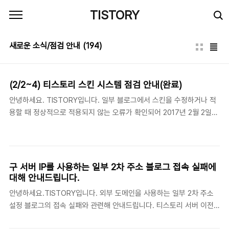
본문 바로가기
TISTORY
새로운 소식/점검 안내
(194)
(2/2~4) 티스토리 스킨 시스템 점검 안내(완료)
안녕하세요. TISTORY입니다. 일부 블로그에서 스킨을 수정하거나 적
용할 때 정상적으로 적용되지 않는 오류가 확인되어 2017년 2월 2일
(목) 아침 10시부터 티스토리 스킨 관련 시스템을 진행하였고 현재 완
료되었습니다. 초기 예상보다 점검 작업에 시간이 많이 소요된 점에 대
해 양해해 주셔서 감사합니다. - 작업 시간: 2017년 2월 2일(목) 10:00
~ 2월 4일(토) 11:30 완료- 작업 내용: 티스토리 스킨 시스템 점검- 작
구 서버 IP를 사용하는 일부 2차 주소 블로그 접속 실패에
업 영향: 작업 시간 동안 스킨 수정/적용 불가(이 외의 기능은 정상 사용
대해 안내드립니다.
가능) 긴 점검 기간 동안 기다려주신 티스토리 블로거분들께 다시 한번
안녕하세요.TISTORY입니다. 외부 도메인을 사용하는 일부 2차 주소
감사드리며 안정적인 서비스를 위해 앞으로도 최선을 다하겠습니다.감
설정 블로그의 접속 실패와 관련해 안내드립니다. 티스토리 서버 이전
사합니다.
과 관련해서 서버 IP 변경이 과거에 비해 상대적으로 많이 예정되어 있