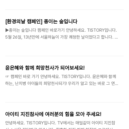
내드립니다. 태극전사들과 함께 대한민국의 뜨거운 6월을 만들어낸
300원짜리 주사를 맞지 못해 폐렴으로 죽어..
여러분들도 모두 수고하셨고, 함께라서 즐거웠습니다! 우리를 하나
되게 만들었던 월드컵과, 하나됨을 표현했던 레드 티셔츠! 레드 티셔
[환경의날 캠페인] 종이는 숲입니다
츠를 입고 응원하려면 4년을 더 기다려야합니다. 월드컵이 끝나면
▶종이는 숲입니다 캠페인 바로가기 안녕하세요. TISTORY입니다.
쉽게 잊혀지고 버려지는 응원티셔츠, 이 티셔츠를 모아 제3세계에
5월 26일, 13년만에 서울하늘이 가장 쾌청한 날이었다고 합니다. 육
보내는 ‘티셔츠의 기적’ 캠페인이 진행중에 있습니다. ☞ 레드 티셔
교를 건너다가 너무 맑은 하늘이 신기하여, 사방을 돌며 사진 촬영했
츠가 만드는 위대한기적!! ※ 참여방법 : 위젯 퍼가기을 하시면 최대
던게 기억납니다. 당연히 깨끗해야할 하늘인데, 그런 것에 신기해하
1,000원을 Daum이 대신 기부합니다. * 기부된 후원금은 아름다운
고 감탄을 합니다. 우리가 자연과 환경에 작은 관심이 있었다면, 맑
가게에 전달하여 티셔츠 전달 기금으로 사용됩니다...
고 깨끗한 하늘을 매일 볼 수 있었을 것 같아요~! 6월 5일 환경의 날
윤은혜와 함께 희망천사가 되어보세요!
을 맞이하여, "종이는 숲입니다" 라는 캠페인이 진행됩니다. 위젯을
☞ 캠페인 바로 가기 안녕하세요. TISTORY입니다. 윤은혜와 함께
설치하시면 Daum에서1000원을 대신 기부해드리오니, 여러분들도
하는, 난치병 아이들의 희망천사되기! 우리가 알고 있는 바로 그 연예
참여해서 자연을 지키는 멋진 블로거가 되어보세요~! 종이는 숲입니
인 윤은혜가 자원봉사자로써 직접 희망 모금 청원을 해주셨습니다.
다 지구의 원시림 5분의 1. 사라지는 숲, 당신의 손에는 무엇이 쥐어
티스토리 여러분들도 위젯을 달아 윤은혜와 함께 희망천사가 되실
져 있나요?" 아시아 열대우림의 40%..
수 있습니다. 여러분의 티스토리에 윤은혜 희망천사 캠페인 위젯만
퍼가기를 하시면 난치병아이들의 소원들을 이루어주기 위한 기금
아이티 지진참사에 여러분의 힘을 모아 주세요!
1000원을 Daum에서 후원해 드리고 있습니다. 여러분의 마음을 담
안녕하세요. TISTORY입니다. TV에서는 매일같이 아이티 지진참
아 윤은혜와 함께 희망천사가 될 수 있도록 많은 참여 부탁드리겠습