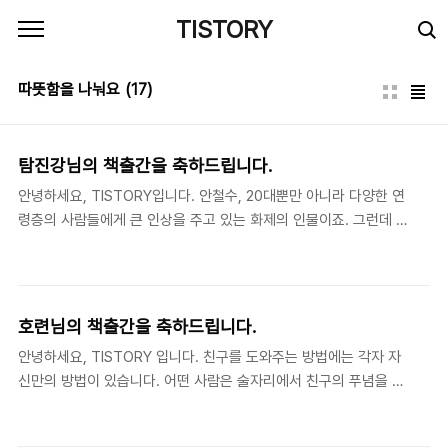
본문 바로가기
TISTORY
따뜻함을 나눠요
(17)
탐진강님의 책출간을 축하드립니다.
안녕하세요, TISTORY입니다. 안철수, 20대뿐만 아니라 다양한 연
령층의 사람들에게 큰 인상을 주고 있는 화제의 인물이죠. 그런데 이
분에 대해 잘 알고 계신 분이 티스토리 블로거 중에도 계셨습니다! 바
로 탐진강님이신데요. 10년이 넘는 시간 동안 안철수 박사의 일거수
일투족을 지켜보고, 그 이야기를 담아 '안철수 He, Story'라는 책을
발간하셨습니다. 오랜 시간 동안 안철수 박사와 함께하셔서 생생한
호련님의 책출간을 축하드립니다.
리얼 스토리를 많이 볼 수 있었는데요. 톱셀러에도 오른 화제의 책,
안녕하세요, TISTORY 입니다. 친구를 도와주는 방법에는 각자 자
'안철수 He, Story' 출간 진심으로 축하드립니다~ ♡ 탐진강님의 책
신만의 방법이 있습니다. 어떤 사람은 술자리에서 친구의 푸념을 들
출간을 축하드립니다! ♡ 안철수 He Story저자박근우 지음출판사
어주기도 하고, 또 어떤 사람은 아무 말없이 힘들어하는 친구 곁을
리더스북 | 2012-05-25 출간카테고리자기계발책소개‘인간 안철
묵묵히 지켜주기도 합니다. 오늘 소개해 드릴 분은 '토마토 메일'로
수’의 남다른 인생 궤적과..