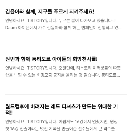
약 700여명의 친구들에게 도움을 주시는 분인데요, 바로 '호련'님입
니다, 그동안 티스토리 블로그를 통하여 들려주셨던 이야기들을 모
김윤아와 함께, 지구를 푸르게 지켜주세요!
아 책으로 출간하셨다고 하니 많은 축하의 인사말 부탁드립니다. ♡
안녕하세요. TISTORY입니다. 푸르른 봄이 다가오고 있습니다~!
호련님의 책출간을 축하드립니다! ♡ 젊음이 가야할 길-20대에 경험
Daum 하이픈에서 가수 김윤아와 함께 하는 캠페인이 진행되고 있
하지 않으면 두고두고 후회할 45가지 카테고리 자기계발 > 성공/처
어 소개해드립니다. 사라지는 원시림을 지킬 수 있도록 어린 세대들
세 > 인생처세술 지은이 호련 (행간, 2011년) 상세보기 ☞ 빨강 토마
이 환경에 대해 배울 수 있는 기회를 만들어 주고자 합니다. 자라는
토 자기계발센터 ('호련'님의 블로그 바로가..
미래 세대의 주역들이 종이와 숲, 그리고 원시림을 지키는 재생 종이
에 대해 배울 수 있도록 티스토리 여러분의 많은 관심과 참여 부탁드
원빈과 함께 동티모르 아이들의 희망천사를!
립니다. ▶▶ 김윤아와 함께 지구를 지켜요! 캠페인 바로가기 김윤
안녕하세요. TISTORY입니다. 오랜만에, 티스토리 여러분들의 따뜻
아-종이는 숲입니다. (▶ 위젯 퍼가기) 안녕하세요, 티스토리 여러
함을 느낄 수 있는 희망모금 공지를 올리는 것 같습니다. 동티모르의
분, 김윤아입니다. 사라지는 원시림으로 기후변화 위기에 있는 오늘
아이들을 만나고 돌아온 원빈이, 여러분들과 함께 희망천사가 되기
을 다음세대에게는 물려주지 않도록 함께 해주세요.위젯을 퍼가면
를 원합니다~! 위젯을 달고, 댓글을 달아 원빈과 함께 희망천사가 되
Daum이 환경기금 1000원을 후원합니다! ※ 참여방법 ..
어주세요~ 휴양지 발리와 호주 사이에 있는 강원도 만한 섬나라, 동
티모르 찌는 듯한 더위, 하늘이 뚫린 듯한 폭우가 반복되는 날씨 오
월드컵후에 버려지는 레드 티셔츠가 만드는 위대한 기
래된 내전으로 해가 지면 밖에 나가기도 위험한 나라 이 나라에도 꽃
적!!
같은 아이들이 자랍니다. 축구를 좋아하고, 그림 그리기를 좋아하고,
안녕하세요. TISTORY입니다. 아쉽게도 16강에서 멈췄지만, 원정
가끔은 술래잡기를 하며 해질 때까지 놀고 싶어하는.. 하지만 세상의
첫 16강 진출이라는 멋진 기록을 만들어준 선수들에게 큰 박수를 보
모든 아이들처럼, 동티모르의 아이들이 모두 행복한 것은 아닙니다.