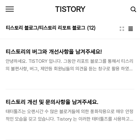
본문 바로가기
TISTORY
티스토리 블로그/티스토리 리포트 블로그
(12)
티스토리의 버그와 개선사항을 남겨주세요!
안녕하세요. TISTORY 입니다. 그동안 리포트 블로그를 통해서 티스리
의 불편사항, 버그, 제안등 회원님들의 의견을 듣는 창구로 활용 하였습
니다. 하지만 댓글이 많아지면 회원님들의 의견을 찾아보기 힘들고, 응
답을 주고 받는데 많은 어려움이 있었습니다. 이런 점을 보완하기 위해
서 앞으로 회원님의 의견을 듣는 창구로 고객센터와 포럼 게시판을 오
픈하였사오니, 많은 이용 부탁드립니다. 회원님들과 함께 티스토리를
티스토리 개선 및 문의사항을 남겨주세요.
만들어 나가고 있고, 앞으로도 더 회원님들의 의견에 귀 기울이는 티스
태터툴즈는 오랜시간 수 많은 블로거들에 의한 풍화작용으로 매우 안정
토리가 되도록 하겠습니다. 회원님들의 애정어린 신고와 의견 부탁 드
적인 모습을 갖고 있습니다. Tistory 는 이러한 태터툴즈를 사용하고
리겠습니다. 고객센터 (1:1 문의하기) :
있습니다. 그러나 우리는 한편으로 새로운 시도에 항상 목말라 있습니
http://cs.daum.net/login.html?r=/mail/form/173.html 포럼 게
다. 이 갈증을 해소하는 과정에서 귀찮은 버그나, 마무리가 아쉬운 1%,
시판 : http://w..