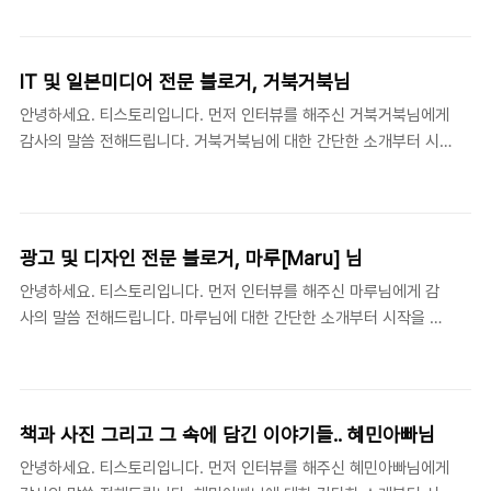
서 솔직히 당황스럽기도 하고, 다른 한 편으로는 매우 쑥스럽기도 합
나온 겁니다. 너른호수는 제가 1997년에 PC통신 나우누리에 가입
니다. 저는 구미의 어느 우울한 회사의 전산실에서 암울한 일을 하고
하면서 처음 사용하기 시작한 닉네임입니다(벌써 1..
있는 30대 중반의 전형적인 경상도 남자입니다. 저의 포스트에서도
IT 및 일본미디어 전문 블로거, 거북거북님
자주 드러나듯, 올해 5살짜리 아주 이쁜 꼬맹이 아가씨의 아빠이기
안녕하세요. 티스토리입니다. 먼저 인터뷰를 해주신 거북거북님에게
도 하구요. 둘째를 낳고 싶지만 언제 짤릴지 모르는 한국의 IT현실에
감사의 말씀 전해드립니다. 거북거북님에 대한 간단한 소개부터 시
대한 불안감에 부들부들 떨고만 있는 평범한 대한민국 월급쟁이이기
작을 할까요? 안녕하세요. 저는 KAIST의 석사 과정에 재학중인 곽
도 합니다. 본격적인 답변에 앞서 먼저 말씀드리고 싶은것이 몇가지
해운이라고 합니다. 네트워크 연구실에서 어플리케이션 레이어 위의
있습니다. 첫째로, 제 블로그의 특성상, 저는 최소..
여러 가지에 대해 연구하고 있습니다. 평소 여러가지 관심이 많으신
데 그중에 비디오게임이 관심에 가장 관심이 많으신거 같아요. 즐겨
광고 및 디자인 전문 블로거, 마루[Maru] 님
하시는 게임이나 사람들에게 추천하실만한 게임 있으시면 한말씀 부
안녕하세요. 티스토리입니다. 먼저 인터뷰를 해주신 마루님에게 감
탁드립니다. 저희 누나(http://rasthic.com)와 열심히 닌텐도의 게
사의 말씀 전해드립니다. 마루님에 대한 간단한 소개부터 시작을 할
임을 즐기고 있습니다. 이번에 한국 닌텐도가 정식 서비스를 런칭 하
까요? 마루(maru)는 하늘을 의미합니다. 저 푸르른 하늘을 지키는
면서 굉장히 대규모로 런칭 홍보를 하고 있는 것 같은데 잘 되었으면
마루지기 되고싶은 마음으로 아름다운 날들을 기억하며, 아름다운
좋겠네요. 음...이번에 새로 닌텐도에서 나온 닌..
세상을 그려가는 디자이너의 삶과 애환을 한 편의 에세이 처럼 기록
하며서 많은 디자이너들과 함께 공감하고 싶어서 "마루의 디자인스
책과 사진 그리고 그 속에 담긴 이야기들.. 혜민아빠님
토리"로 블로그를 운영하기 시작하게 되었습니다. 2007년을 맞이하
안녕하세요. 티스토리입니다. 먼저 인터뷰를 해주신 혜민아빠님에게
여 어수선하게 몇 달동안 운영해 온 블로그를 "마루의 디지로그"로